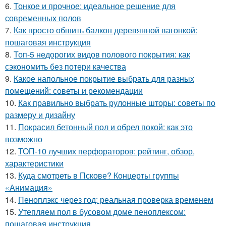
6.
Тонкое и прочное: идеальное решение для
современных полов
7.
Как просто обшить балкон деревянной вагонкой:
пошаговая инструкция
8.
Топ-5 недорогих видов полового покрытия: как
сэкономить без потери качества
9.
Какое напольное покрытие выбрать для разных
помещений: советы и рекомендации
10.
Как правильно выбрать рулонные шторы: советы по
размеру и дизайну
11.
Покрасил бетонный пол и обрел покой: как это
возможно
12.
ТОП-10 лучших перфораторов: рейтинг, обзор,
характеристики
13.
Куда смотреть в Пскове? Концерты группы
«Анимация»
14.
Пеноплэкс через год: реальная проверка временем
15.
Утепляем пол в бусовом доме пеноплексом:
пошаговая инструкция