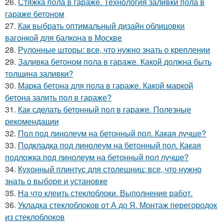
26.
Стяжка пола в гараже. Технология заливки пола в
гараже бетоном
27.
Как выбрать оптимальный дизайн облицовки
вагонкой для балкона в Москве
28.
Рулонные шторы: все, что нужно знать о креплении
29.
Заливка бетоном пола в гараже. Какой должна быть
толщина заливки?
30.
Марка бетона для пола в гараже. Какой маркой
бетона залить пол в гараже?
31.
Как сделать бетонный пол в гараже. Полезные
рекомендации
32.
Пол под линолеум на бетонный пол. Какая лучше?
33.
Подкладка под линолеум на бетонный пол. Какая
подложка под линолеум на бетонный пол лучше?
34.
Кухонный плинтус для столешниц: все, что нужно
знать о выборе и установке
35.
На что клеить стеклоблоки. Выполнение работ.
36.
Укладка стеклоблоков от А до Я. Монтаж перегородок
из стеклоблоков