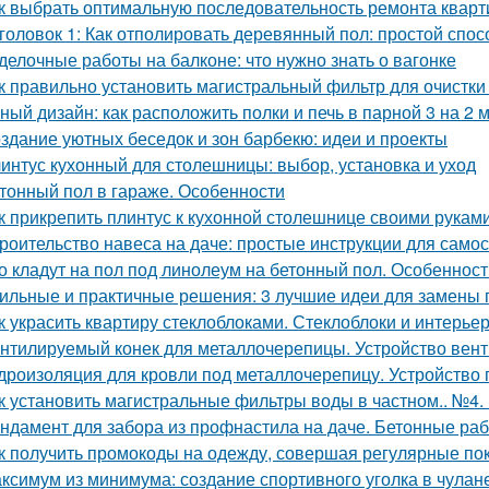
к выбрать оптимальную последовательность ремонта кварт
головок 1: Как отполировать деревянный пол: простой спо
делочные работы на балконе: что нужно знать о вагонке
к правильно установить магистральный фильтр для очистки
ный дизайн: как расположить полки и печь в парной 3 на 2 
здание уютных беседок и зон барбекю: идеи и проекты
интус кухонный для столешницы: выбор, установка и уход
тонный пол в гараже. Особенности
к прикрепить плинтус к кухонной столешнице своими рукам
роительство навеса на даче: простые инструкции для само
о кладут на пол под линолеум на бетонный пол. Особенност
ильные и практичные решения: 3 лучшие идеи для замены 
к украсить квартиру стеклоблоками. Стеклоблоки и интерье
нтилируемый конек для металлочерепицы. Устройство вен
дроизоляция для кровли под металлочерепицу. Устройство
к установить магистральные фильтры воды в частном.. №4
ндамент для забора из профнастила на даче. Бетонные раб
к получить промокоды на одежду, совершая регулярные по
ксимум из минимума: создание спортивного уголка в чулане