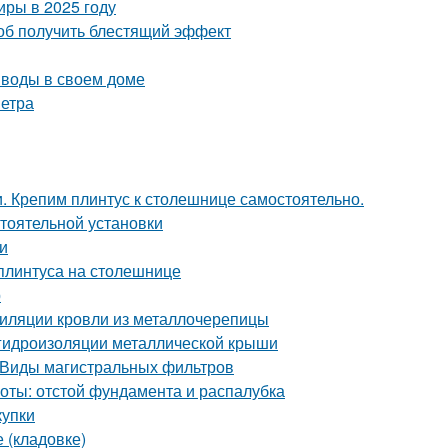
иры в 2025 году
соб получить блестящий эффект
 воды в своем доме
метра
и. Крепим плинтус к столешнице самостоятельно.
стоятельной установки
и
плинтуса на столешнице
р
тиляции кровли из металлочерепицы
 гидроизоляции металлической крыши
. Виды магистральных фильтров
оты: отстой фундамента и распалубка
купки
 (кладовке)