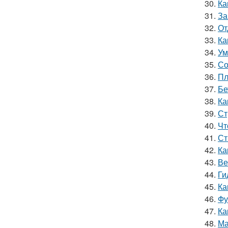
30.
Ка
31.
За
32.
От
33.
Ка
34.
Ум
35.
Со
36.
Пл
37.
Бе
38.
Ка
39.
Ст
40.
Чт
41.
Ст
42.
Ка
43.
Ве
44.
Ги
45.
Ка
46.
Фу
47.
Ка
48.
Ма