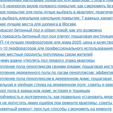
п-5 недорогих видов полового покрытия: как сэкономить без
кое покрытие для пола лучше выбрать в квартиру: практиче
к выбрать идеальное напольное покрытие: 7 важных характ
кие лучшие места для шопинга в Москве
красил бетонный пол и обрел покой: как это возможно
к покрасить бетонный пол под плитку: пошаговая инструкци
П-14 лучших перфораторов для дома 2025: цена и качеств
п-10 перфораторов для профессионального использования:
кие местные продукты популярны среди жителей
чему важно утеплять пол первого этажа квартиры
епление пола пеноплексом своими руками: пошаговая инст
епление деревянного пола по лагам пеноплэксом: эффекти
епление пола пеноплексом в деревянном доме: пошаговая 
ильная и удобная стенка на деревянном полу: советы и ре
рог пола в каркасном доме: история и традиции
тойчивость и долговечность: как правильно установить де
к не допустить диких ошибок при ремонте квартиры: советы
джетный ремонт: простые способы сэкономить на ремонте