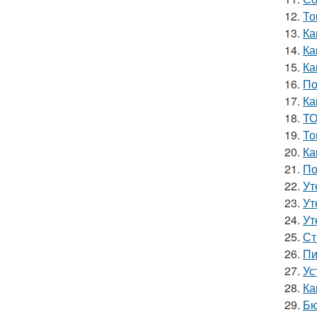
12.
То
13.
Ка
14.
Ка
15.
Ка
16.
По
17.
Ка
18.
ТО
19.
То
20.
Ка
21.
По
22.
Ут
23.
Ут
24.
Ут
25.
Ст
26.
Пи
27.
Ус
28.
Ка
29.
Бю