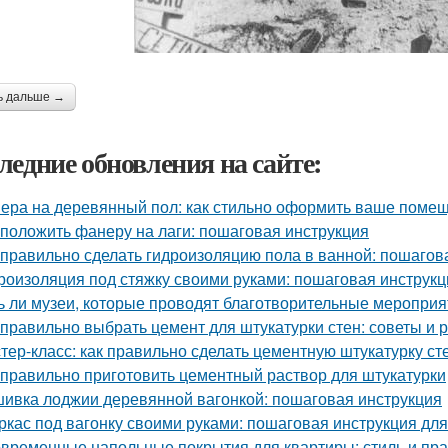
ь дальше →
ледние обновления на сайте:
ера на деревянный пол: как стильно оформить ваше поме
 положить фанеру на лаги: пошаговая инструкция
 правильно сделать гидроизоляцию пола в ванной: пошагов
роизоляция под стяжку своими руками: пошаговая инструкц
ь ли музеи, которые проводят благотворительные мероприя
 правильно выбрать цемент для штукатурки стен: советы и
тер-класс: как правильно сделать цементную штукатурку ст
 правильно приготовить цементный раствор для штукатурки
ивка лоджии деревянной вагонкой: пошаговая инструкция
ркас под вагонку своими руками: пошаговая инструкция д
временные напольные покрытия для квартиры: стиль и пра