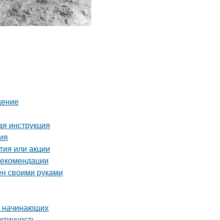
щение
ая инструкция
ия
тия или акции
 рекомендации
ен своими руками
ля начинающих
ктичность