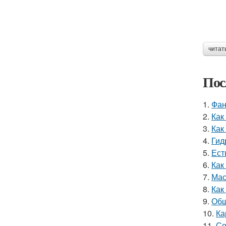
читат
Пос
1.
Фан
2.
Как
3.
Как
4.
Гид
5.
Ест
6.
Как
7.
Мас
8.
Как
9.
Обш
10.
Ка
11.
Со