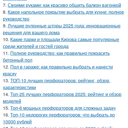
7.
Своими руками: как красиво обшить балкон вагонкой
8.
Какое напольное покрытие выбрать для кухни: полное
руководство
9.
Лучшие рулонные шторы 2025 года: инновационные
решения для вашего дома
10.
Какие парки и площади Кирова самые популярные
среди жителей и гостей города
11.
Полное руководство: как правильно покрасить
бетонный пол
12.
Пол в гараже: как правильно выбрать и нанести
краску
13.
ТОП-10 лучших перфораторов: рейтинг, обзор,
характеристики
14.
Топ-25 лучших перфораторов 2025: рейтинг и обзор
моделей
15.
Топ-6 мощных перфораторов для сложных задач
16.
Топ-10 недорогих перфораторов: что выбрать до
10000 рублей