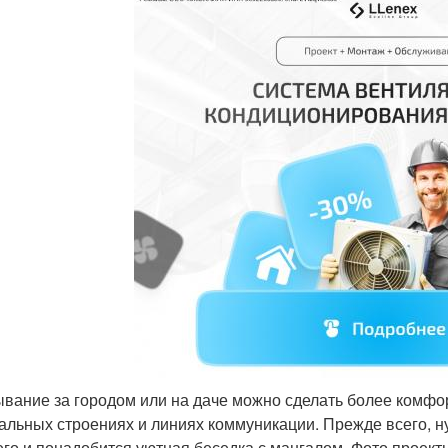
вание за городом или на даче можно сделать более комфор
альных строениях и линиях коммуникации. Прежде всего, н
его и понадобится уютная беседка с мангалом. Фото проек