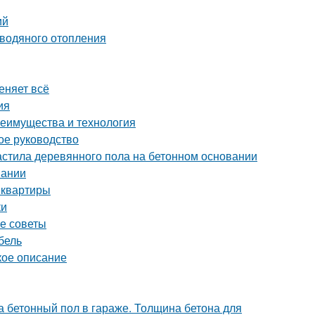
ий
 водяного отопления
еняет всё
ия
реимущества и технология
ое руководство
астила деревянного пола на бетонном основании
вании
 квартиры
ки
е советы
бель
кое описание
 бетонный пол в гараже. Толщина бетона для