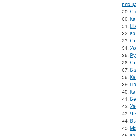
площа
29.
Со
30.
Ка
31.
Ша
32.
Ка
33.
Ст
34.
Ук
35.
Ру
36.
Ст
37.
Ба
38.
Ка
39.
Па
40.
Ка
41.
Бе
42.
Ув
43.
Че
44.
Вы
45.
Мо
46.
Ка