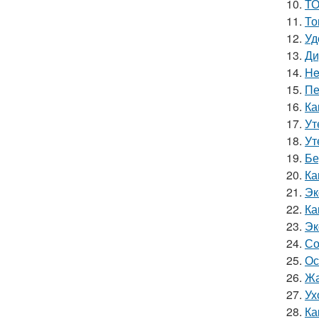
10.
ТО
11.
То
12.
Уд
13.
Ди
14.
He
15.
Пе
16.
Ка
17.
Ут
18.
Ут
19.
Бе
20.
Ка
21.
Эк
22.
Ка
23.
Эк
24.
Со
25.
Ос
26.
Жа
27.
Ух
28.
Ка