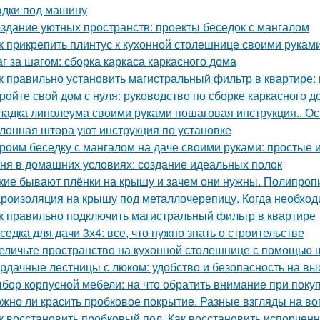
дки под машину
здание уютных пространств: проекты беседок с мангалом
к прикрепить плинтус к кухонной столешнице своими рукам
г за шагом: сборка каркаса каркасного дома
к правильно установить магистральный фильтр в квартире:
ройте свой дом с нуля: руководство по сборке каркасного д
ладка линолеума своими руками пошаговая инструкция.. 
лонная штора уют инструкция по установке
роим беседку с мангалом на даче своими руками: простые 
ня в домашних условиях: создание идеальных полок
кие бывают плёнки на крышу и зачем они нужны. Полипроп
роизоляция на крышу под металлочерепицу. Когда необхо
к правильно подключить магистральный фильтр в квартире
седка для дачи 3х4: все, что нужно знать о строительстве
еличьте пространство на кухонной столешнице с помощью 
рдачные лестницы с люком: удобство и безопасность на вы
бор корпусной мебели: на что обратить внимание при поку
жно ли красить пробковое покрытие. Разные взгляды на во
к восстановить пробковый пол. Как восстановить испорчен