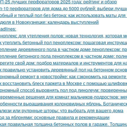
П-25 лучших перфораторов 2025 года: рейтинг и обзор
п-10 перфораторов для дома до 5000 рублей: выбери лучш
обный и теплый пол без бетона: как использовать маты для
дюля в Новокузнецке: календарь выступлений
adlines:
ноплекс для утепления полов: новая технология, которая м
к утеплить бетонный пол пеноплексом: пошаговая инструкц
епление деревянного пола в частном доме пеноплексом: п
епление бетонного пола пеноплексом в частном доме: полн
регите свой дом: подбор материалов и инструментов для н
к правильно установить деревянный пол на бетонном осно
ономный ремонт в новостройке: как сэкономить на ремонте
к восстановить блеск паркета в Москве с помощью шлифов
ономный способ выровнять пол под линолеум: проверенны
временные решения для комнат мальчиков-подростков: ме
обенности выращивания колоновидных яблонь. Ботаничес
люзи или рулонные шторы: что выбрать для вашего дома
од за яблонями: основные правила и рекомендации
кая правильная толщина бетонных полов в гараже. Толщина