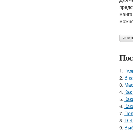
предс
манга
можно
читат
Пос
1.
Гид
2.
В к
3.
Мас
4.
Как
5.
Как
6.
Как
7.
Пол
8.
ТОП
9.
Выб