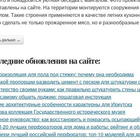
тавлены на сайте. На территории монтируются сооружения 
лом. Такие строения применяются в качестве летних кухон
 сделать не только прожаренное мясо, но и разнообразные
ь дальше →
ледние обновления на сайте:
роизоляция для пола под стяжку: почему она необходима
акой пропорции разводить цемент с песком для штукатурки 
терство своими руками: как правильно штукатурить стены
 самому обшить лоджию: пошаговая инструкция
ие архитектурные особенности характерны для Иркутска
ова коллекция Государственного исторического музея
ное руководство: как восстановить и покрасить осыпающий
-20 лучших перфораторов для дома и работы: рейтинг и об
ери лучший российский перфоратор: топ-10 моделей для д