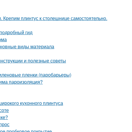
и. Крепим плинтус к столешнице самостоятельно.
 подробный гид
ома
Основные виды материала
инструкции и полезные советы
иленовые пленки (паробарьеры)
дима пароизоляция?
широкого кухонного плинтуса
соте
пке?
прос
ное пробковое покрытие