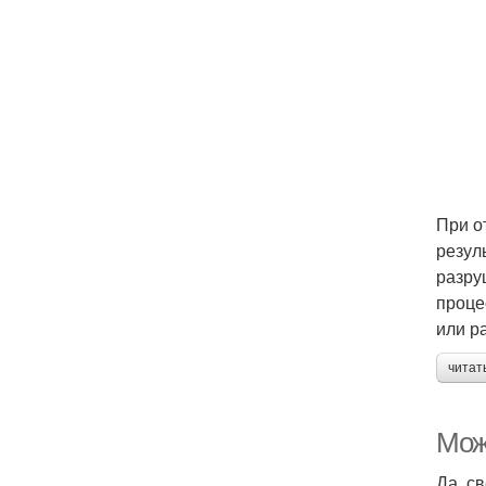
При о
резул
разру
проце
или р
читат
Мож
Да, с