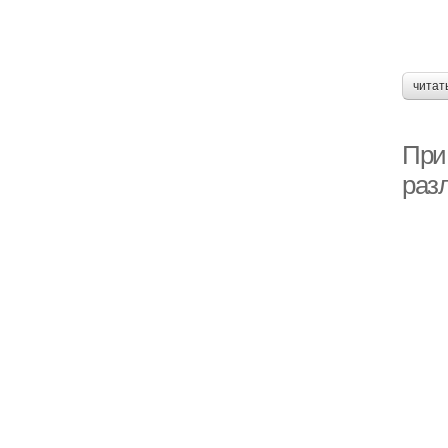
читат
При
раз