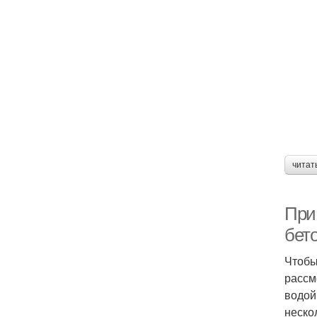
читат
При
бет
Чтобы
рассм
водой
неско