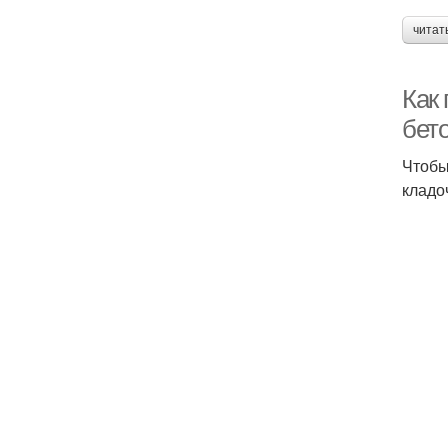
читат
Как
бет
Чтобы
кладо