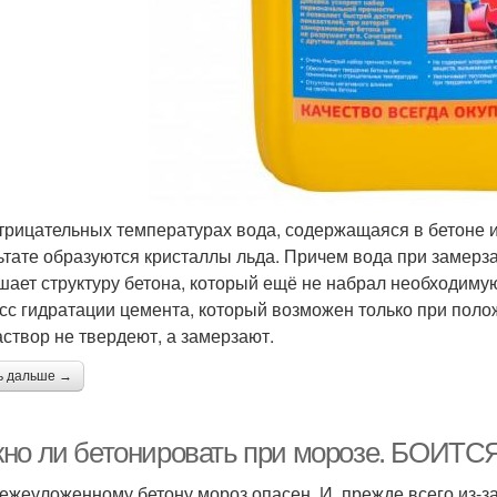
трицательных температурах вода, содержащаяся в бетоне и
ьтате образуются кристаллы льда. Причем вода при замерза
шает структуру бетона, который ещё не набрал необходиму
сс гидратации цемента, который возможен только при поло
аствор не твердеют, а замерзают.
ь дальше →
но ли бетонировать при морозе. БОИ
вежеуложенному бетону мороз опасен. И, прежде всего из-з