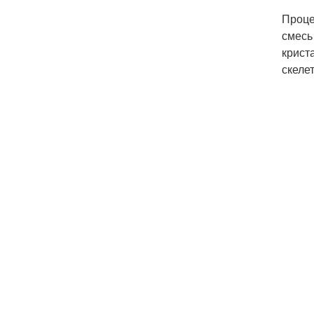
Проце
смесь
крист
скеле