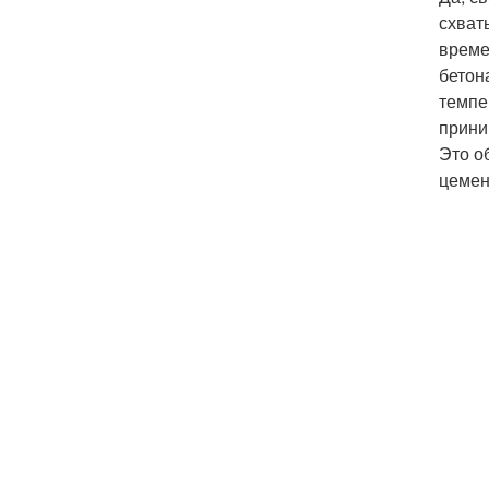
схват
време
бетон
темпе
прини
Это о
цемен