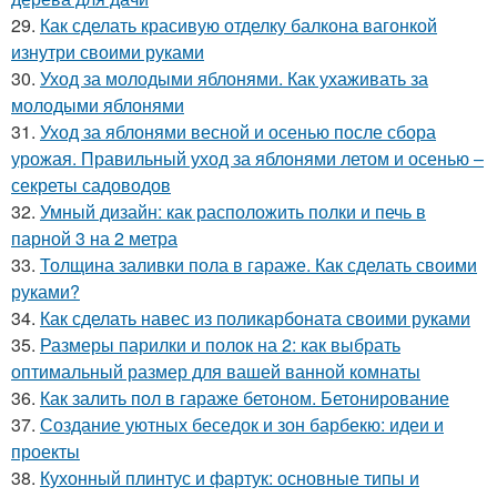
29.
Как сделать красивую отделку балкона вагонкой
изнутри своими руками
30.
Уход за молодыми яблонями. Как ухаживать за
молодыми яблонями
31.
Уход за яблонями весной и осенью после сбора
урожая. Правильный уход за яблонями летом и осенью –
секреты садоводов
32.
Умный дизайн: как расположить полки и печь в
парной 3 на 2 метра
33.
Толщина заливки пола в гараже. Как сделать своими
руками?
34.
Как сделать навес из поликарбоната своими руками
35.
Размеры парилки и полок на 2: как выбрать
оптимальный размер для вашей ванной комнаты
36.
Как залить пол в гараже бетоном. Бетонирование
37.
Создание уютных беседок и зон барбекю: идеи и
проекты
38.
Кухонный плинтус и фартук: основные типы и