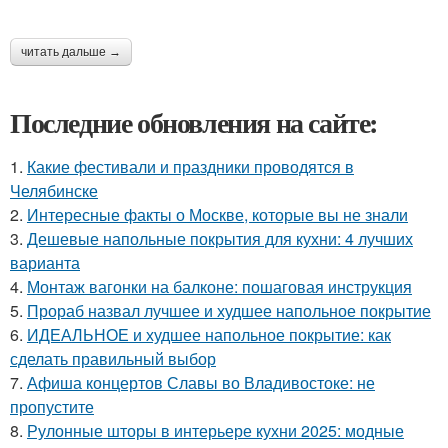
читать дальше →
Последние обновления на сайте:
1.
Какие фестивали и праздники проводятся в
Челябинске
2.
Интересные факты о Москве, которые вы не знали
3.
Дешевые напольные покрытия для кухни: 4 лучших
варианта
4.
Монтаж вагонки на балконе: пошаговая инструкция
5.
Прораб назвал лучшее и худшее напольное покрытие
6.
ИДЕАЛЬНОЕ и худшее напольное покрытие: как
сделать правильный выбор
7.
Афиша концертов Славы во Владивостоке: не
пропустите
8.
Рулонные шторы в интерьере кухни 2025: модные