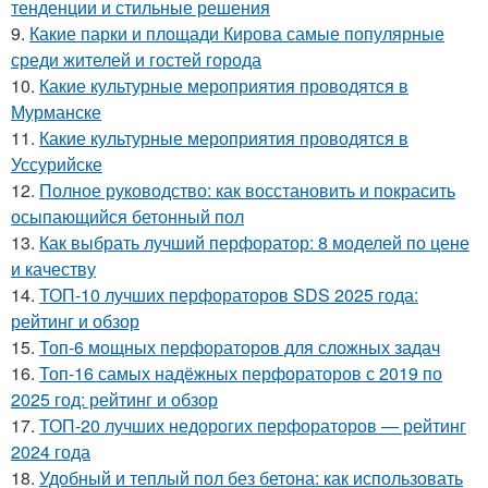
тенденции и стильные решения
9.
Какие парки и площади Кирова самые популярные
среди жителей и гостей города
10.
Какие культурные мероприятия проводятся в
Мурманске
11.
Какие культурные мероприятия проводятся в
Уссурийске
12.
Полное руководство: как восстановить и покрасить
осыпающийся бетонный пол
13.
Как выбрать лучший перфоратор: 8 моделей по цене
и качеству
14.
ТОП-10 лучших перфораторов SDS 2025 года:
рейтинг и обзор
15.
Топ-6 мощных перфораторов для сложных задач
16.
Топ-16 самых надёжных перфораторов с 2019 по
2025 год: рейтинг и обзор
17.
ТОП-20 лучших недорогих перфораторов — рейтинг
2024 года
18.
Удобный и теплый пол без бетона: как использовать