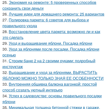
25.
Экономия на ремонте: 5 проверенных способов
сохранить свои деньги
26.
Лучшие идеи для домашнего ремонта: 25 вариантов
27.
Полировка паркета: 6 советов для выбора и
правильного ухода
28.
Восстановление цвета паркета: возможно ли и как
это сделать
29.
Уход и выращивание яблони. Посадка яблони
30.
Уход за яблонями после посадки. Посадка яблони
осенью
31.
Строим баню 2 на 2 своими руками: подробный
инструктаж
32.
Выращивание и уход за яблонями. ВЫРАСТИТЬ
ЯБЛОНЮ МОЖНО ТОЛЬКО ЗНАЯ ЕЕ ОСОБЕННОСТИ
33.
Внутренняя обшивка балкона вагонкой: простой
способ создать уютный интерьер
34.
Успех в садоводстве: основы правильного посадки
яблони
35.
Минимальная толщина бетонной стяжки в гараже.