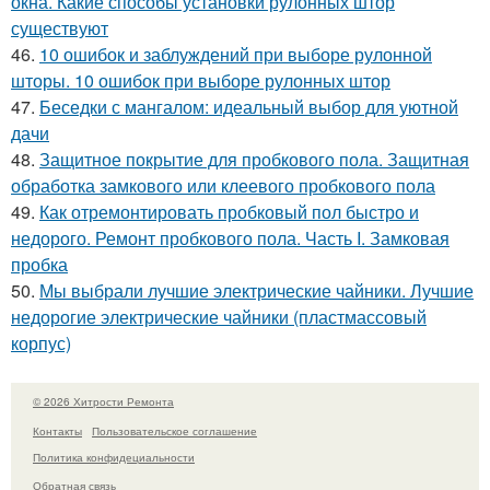
окна. Какие способы установки рулонных штор
существуют
46.
10 ошибок и заблуждений при выборе рулонной
шторы. 10 ошибок при выборе рулонных штор
47.
Беседки с мангалом: идеальный выбор для уютной
дачи
48.
Защитное покрытие для пробкового пола. Защитная
обработка замкового или клеевого пробкового пола
49.
Как отремонтировать пробковый пол быстро и
недорого. Ремонт пробкового пола. Часть I. Замковая
пробка
50.
Мы выбрали лучшие электрические чайники. Лучшие
недорогие электрические чайники (пластмассовый
корпус)
© 2026 Хитрости Ремонта
Контакты
Пользовательское соглашение
Политика конфидециальности
Обратная связь