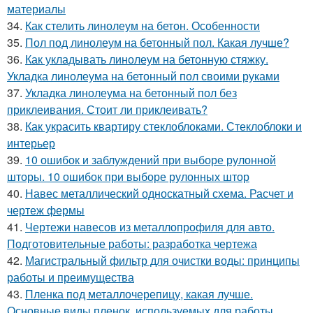
материалы
34.
Как стелить линолеум на бетон. Особенности
35.
Пол под линолеум на бетонный пол. Какая лучше?
36.
Как укладывать линолеум на бетонную стяжку.
Укладка линолеума на бетонный пол своими руками
37.
Укладка линолеума на бетонный пол без
приклеивания. Стоит ли приклеивать?
38.
Как украсить квартиру стеклоблоками. Стеклоблоки и
интерьер
39.
10 ошибок и заблуждений при выборе рулонной
шторы. 10 ошибок при выборе рулонных штор
40.
Навес металлический односкатный схема. Расчет и
чертеж фермы
41.
Чертежи навесов из металлопрофиля для авто.
Подготовительные работы: разработка чертежа
42.
Магистральный фильтр для очистки воды: принципы
работы и преимущества
43.
Пленка под металлочерепицу, какая лучше.
Основные виды пленок, используемых для работы