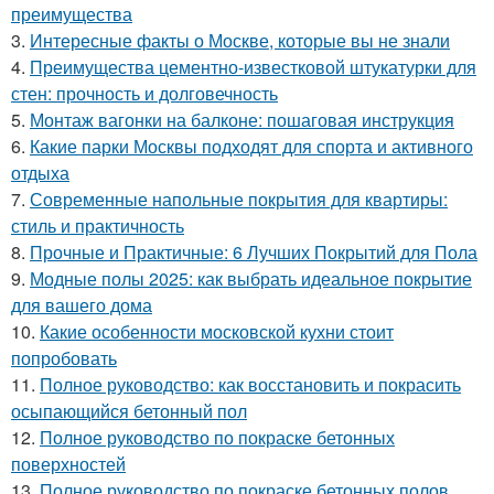
преимущества
3.
Интересные факты о Москве, которые вы не знали
4.
Преимущества цементно-известковой штукатурки для
стен: прочность и долговечность
5.
Монтаж вагонки на балконе: пошаговая инструкция
6.
Какие парки Москвы подходят для спорта и активного
отдыха
7.
Современные напольные покрытия для квартиры:
стиль и практичность
8.
Прочные и Практичные: 6 Лучших Покрытий для Пола
9.
Модные полы 2025: как выбрать идеальное покрытие
для вашего дома
10.
Какие особенности московской кухни стоит
попробовать
11.
Полное руководство: как восстановить и покрасить
осыпающийся бетонный пол
12.
Полное руководство по покраске бетонных
поверхностей
13.
Полное руководство по покраске бетонных полов