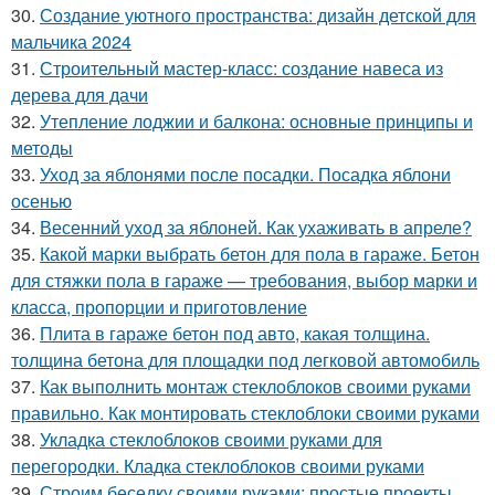
30.
Создание уютного пространства: дизайн детской для
мальчика 2024
31.
Строительный мастер-класс: создание навеса из
дерева для дачи
32.
Утепление лоджии и балкона: основные принципы и
методы
33.
Уход за яблонями после посадки. Посадка яблони
осенью
34.
Весенний уход за яблоней. Как ухаживать в апреле?
35.
Какой марки выбрать бетон для пола в гараже. Бетон
для стяжки пола в гараже — требования, выбор марки и
класса, пропорции и приготовление
36.
Плита в гараже бетон под авто, какая толщина.
толщина бетона для площадки под легковой автомобиль
37.
Как выполнить монтаж стеклоблоков своими руками
правильно. Как монтировать стеклоблоки своими руками
38.
Укладка стеклоблоков своими руками для
перегородки. Кладка стеклоблоков своими руками
39.
Строим беседку своими руками: простые проекты