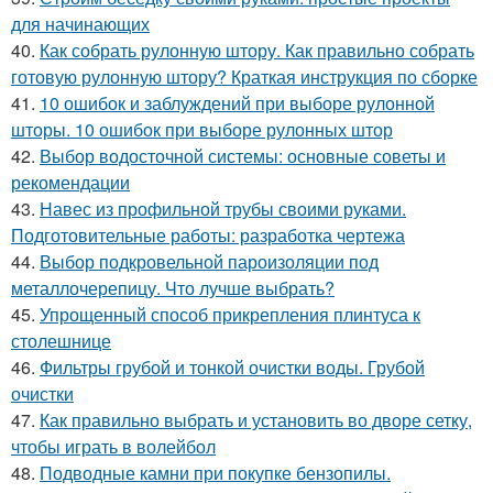
для начинающих
40.
Как собрать рулонную штору. Как правильно собрать
готовую рулонную штору? Краткая инструкция по сборке
41.
10 ошибок и заблуждений при выборе рулонной
шторы. 10 ошибок при выборе рулонных штор
42.
Выбор водосточной системы: основные советы и
рекомендации
43.
Навес из профильной трубы своими руками.
Подготовительные работы: разработка чертежа
44.
Выбор подкровельной пароизоляции под
металлочерепицу. Что лучше выбрать?
45.
Упрощенный способ прикрепления плинтуса к
столешнице
46.
Фильтры грубой и тонкой очистки воды. Грубой
очистки
47.
Как правильно выбрать и установить во дворе сетку,
чтобы играть в волейбол
48.
Подводные камни при покупке бензопилы.