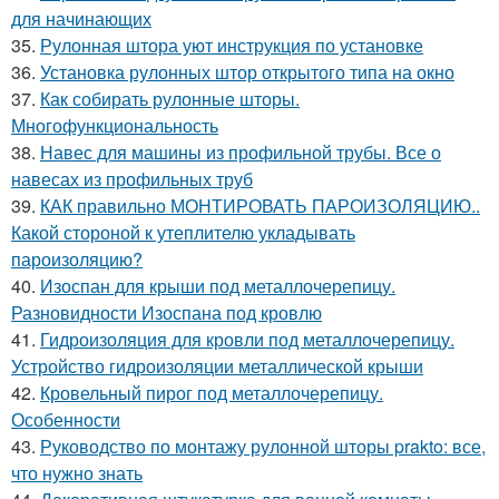
для начинающих
35.
Рулонная штора уют инструкция по установке
36.
Установка рулонных штор открытого типа на окно
37.
Как собирать рулонные шторы.
Многофункциональность
38.
Навес для машины из профильной трубы. Все о
навесах из профильных труб
39.
КАК правильно МОНТИРОВАТЬ ПАРОИЗОЛЯЦИЮ..
Какой стороной к утеплителю укладывать
пароизоляцию?
40.
Изоспан для крыши под металлочерепицу.
Разновидности Изоспана под кровлю
41.
Гидроизоляция для кровли под металлочерепицу.
Устройство гидроизоляции металлической крыши
42.
Кровельный пирог под металлочерепицу.
Особенности
43.
Руководство по монтажу рулонной шторы prakto: все,
что нужно знать