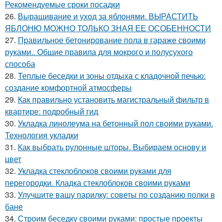
Рекомендуемые сроки посадки
26.
Выращивание и уход за яблонями. ВЫРАСТИТЬ
ЯБЛОНЮ МОЖНО ТОЛЬКО ЗНАЯ ЕЕ ОСОБЕННОСТИ
27.
Правильное бетонирование пола в гараже своими
руками.. Общие правила для мокрого и полусухого
способа
28.
Теплые беседки и зоны отдыха с кладочной печью:
создание комфортной атмосферы
29.
Как правильно установить магистральный фильтр в
квартире: подробный гид
30.
Укладка линолеума на бетонный пол своими руками.
Технология укладки
31.
Как выбрать рулонные шторы. Выбираем основу и
цвет
32.
Укладка стеклоблоков своими руками для
перегородки. Кладка стеклоблоков своими руками
33.
Улучшите вашу парилку: советы по созданию полки в
бане
34.
Строим беседку своими руками: простые проекты