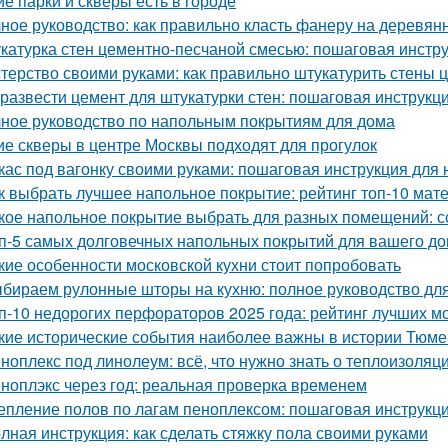
ие парки и скверы есть в городе
ное руководство: как правильно класть фанеру на деревян
катурка стен цементно-песчаной смесью: пошаговая инстр
терство своими руками: как правильно штукатурить стены
 развести цемент для штукатурки стен: пошаговая инструкц
ное руководство по напольным покрытиям для дома
ие скверы в центре Москвы подходят для прогулок
кас под вагонку своими руками: пошаговая инструкция для
к выбрать лучшее напольное покрытие: рейтинг топ-10 мат
кое напольное покрытие выбрать для разных помещений: с
п-5 самых долговечных напольных покрытий для вашего д
кие особенности московской кухни стоит попробовать
бираем рулонные шторы на кухню: полное руководство дл
п-10 недорогих перфораторов 2025 года: рейтинг лучших м
кие исторические события наиболее важны в истории Тюм
ноплекс под линолеум: всё, что нужно знать о теплоизоляц
ноплэкс через год: реальная проверка временем
епление полов по лагам пеноплексом: пошаговая инструкц
лная инструкция: как сделать стяжку пола своими руками