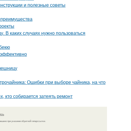
инструкции и полезные советы
и преимущества
роекты
. В каких случаях нужно пользоваться
рбекю
и эффективно
олешницу
трочайника: Ошибки при выборе чайника, на что
, кто собирается затеять ремонт
язь
решено при указании обратной гиперссылки.