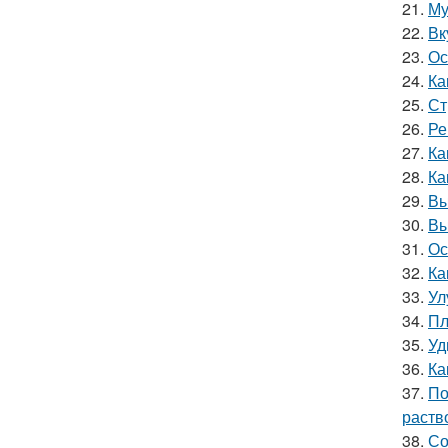
21.
Му
22.
Вк
23.
Ос
24.
Ка
25.
Ст
26.
Ре
27.
Ка
28.
Ка
29.
Вы
30.
Вы
31.
Ос
32.
Ка
33.
Ул
34.
Пл
35.
Уд
36.
Ка
37.
По
раств
38.
Со