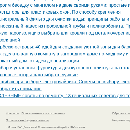
роим беседку с мангалом на даче своими руками: простые 
лл шторы для пластиковых окон. По способу крепления
гистральный фильтр для очистки воды: принципы работы 
носкатный навес из профильной трубы и поликарбоната. П
кую пароизоляцию выбрать для кровли под металлочерепицу
золяцией
рбекю-островы: 40 идей для создания уютной зоны для ба
к сделать ванную комнату в загородном доме по-модному 
ркасный дом: от идеи до реализации
бор и установка фурнитуры для кухонного плинтуса на ст
лонные шторы: как выбрать лучшие
ошибок при выборе электрочайника. Советы по выбору элек
 обратить внимание
ЛЕЗНЫЕ советы по ремонту. 18 гениальных советов для тех
Контакты
Пользовательское соглашение
Обратная св
Политика конфидециальности
Копирование раз
г. Москва, ЮАО, Даниловский, Подольское шоссе 8 корп.5, м. Шаболовская