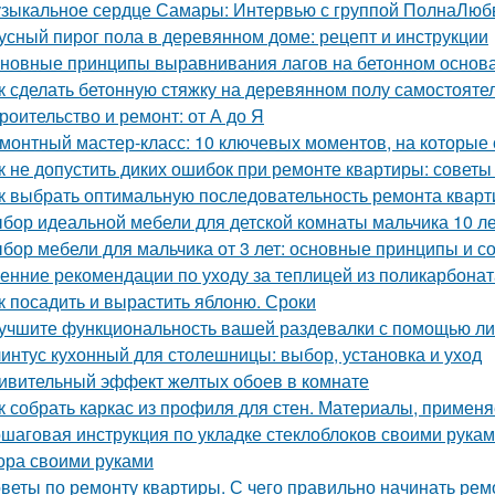
зыкальное сердце Самары: Интервью с группой ПолнаЛюб
усный пирог пола в деревянном доме: рецепт и инструкции
новные принципы выравнивания лагов на бетонном основ
к сделать бетонную стяжку на деревянном полу самостояте
роительство и ремонт: от А до Я
монтный мастер-класс: 10 ключевых моментов, на которые 
к не допустить диких ошибок при ремонте квартиры: советы
к выбрать оптимальную последовательность ремонта кварт
бор идеальной мебели для детской комнаты мальчика 10 ле
бор мебели для мальчика от 3 лет: основные принципы и с
енние рекомендации по уходу за теплицей из поликарбонат
к посадить и вырастить яблоню. Сроки
учшите функциональность вашей раздевалки с помощью ли
интус кухонный для столешницы: выбор, установка и уход
ивительный эффект желтых обоев в комнате
к собрать каркас из профиля для стен. Материалы, примен
шаговая инструкция по укладке стеклоблоков своими рукам
ора своими руками
веты по ремонту квартиры. С чего правильно начинать рем