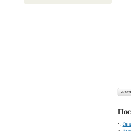
читат
Пос
1.
Оши