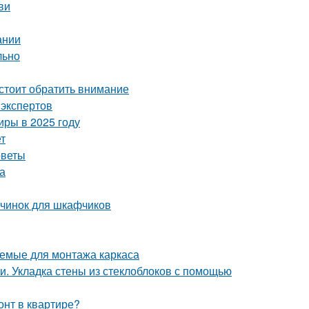
ви
ании
льно
стоит обратить внимание
 экспертов
иры в 2025 году
т
оветы
а
чинок для шкафчиков
яемые для монтажа каркаса
и. Укладка стены из стеклоблоков с помощью
онт в квартире?