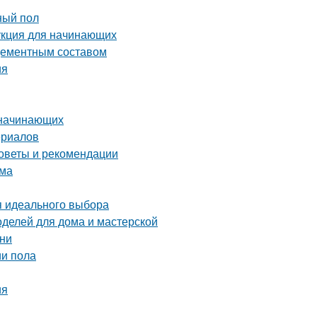
ный пол
укция для начинающих
 цементным составом
ия
 начинающих
ериалов
оветы и рекомендации
ома
я идеального выбора
оделей для дома и мастерской
ени
ии пола
ия