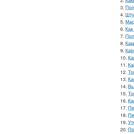
2.
Как
3.
Пол
4.
Шту
5.
Мас
6.
Как
7.
Пол
8.
Как
9.
Кар
10.
Ка
11.
Ка
12.
То
13.
Ка
14.
Вы
15.
То
16.
Ка
17.
Пе
18.
Пе
19.
Ут
20.
По