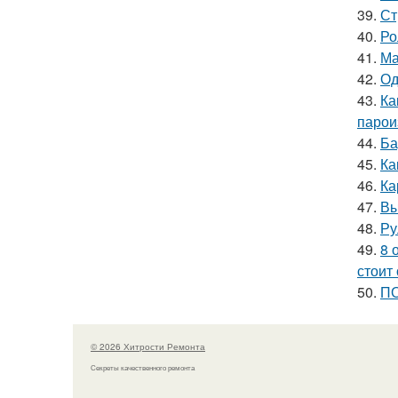
39.
Ст
40.
Ро
41.
Ма
42.
Од
43.
Ка
парои
44.
Ба
45.
Ка
46.
Ка
47.
Вы
48.
Ру
49.
8 
стоит
50.
ПО
© 2026 Хитрости Ремонта
Секреты качественного ремонта