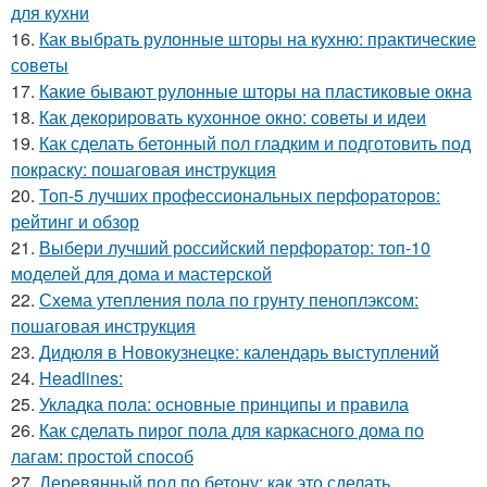
для кухни
16.
Как выбрать рулонные шторы на кухню: практические
советы
17.
Какие бывают рулонные шторы на пластиковые окна
18.
Как декорировать кухонное окно: советы и идеи
19.
Как сделать бетонный пол гладким и подготовить под
покраску: пошаговая инструкция
20.
Топ-5 лучших профессиональных перфораторов:
рейтинг и обзор
21.
Выбери лучший российский перфоратор: топ-10
моделей для дома и мастерской
22.
Схема утепления пола по грунту пеноплэксом:
пошаговая инструкция
23.
Дидюля в Новокузнецке: календарь выступлений
24.
Headlines:
25.
Укладка пола: основные принципы и правила
26.
Как сделать пирог пола для каркасного дома по
лагам: простой способ
27.
Деревянный пол по бетону: как это сделать