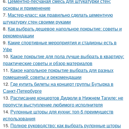
6.
Цементно-песчаная смесь для штукатурки стен:
основы и применение
7.
Мастер-класс: как правильно сделать цементную
штукатурку стен своими руками
8.
Как выбрать дешевое напольное покрытие: советы и
рекомендации
9.
Какие спортивные мероприятия и стадионы есть в
Уфе
10.
Какое покрытие для пола лучше выбрать в квартиру:
практические советы и обзор материалов
11.
Какое напольное покрытие выбрать для разных
помещений: советы и рекомендации
12.
Где купить билеты на концерт группы Бутырка в
Санкт-Петербурге
13.
Расписание концертов Дидюли в Нижнем Тагиле: не
пропусти выступление любимого исполнителя
14.
Рулонные шторы для кухни: топ-5 преимуществ
использования
15.
Полное руководство: как выбрать рулонные шторы