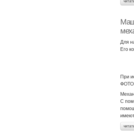
читат
Маш
мех
Для н
Его к
При и
ФОТО:
Механ
С пом
помощ
имеют
читат