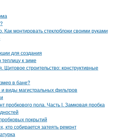
ома
ь?
. Как монтировать стеклоблоки своими руками
р
кции для создания
 теплицу к зиме
. Щитовое строительство: конструктивные
азмер в бане?
о и виды магистральных фильтров
еи
т пробкового пола. Часть I. Замковая пробка
идностей
 пробковых покрытий
, кто собирается затеять ремонт
катурка