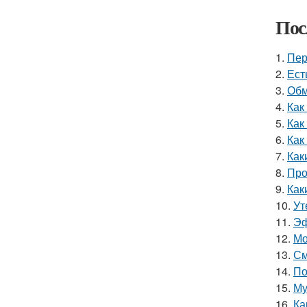
Пос
1.
Пер
2.
Ест
3.
Обм
4.
Как
5.
Как
6.
Как
7.
Как
8.
Про
9.
Как
10.
Ут
11.
Эф
12.
Мо
13.
См
14.
По
15.
Му
16.
Ка