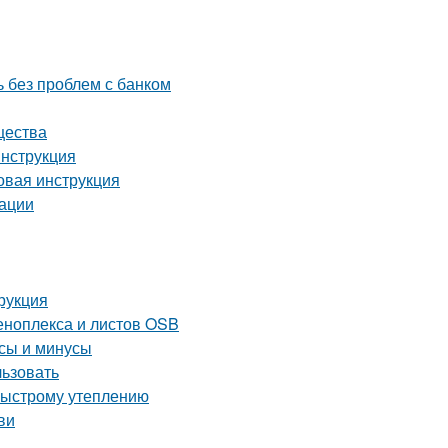
ь без проблем с банком
щества
инструкция
овая инструкция
дации
рукция
еноплекса и листов OSB
юсы и минусы
льзовать
быстрому утеплению
ви