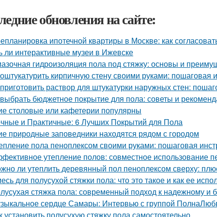
ледние обновления на сайте:
епланировка ипотечной квартиры в Москве: как согласоват
ь ли интерактивные музеи в Ижевске
азочная гидроизоляция пола под стяжку: основы и преиму
 оштукатурить кирпичную стену своими руками: пошаговая 
 приготовить раствор для штукатурки наружных стен: пошаг
 выбрать бюджетное покрытие для пола: советы и рекомен
ие столовые или кафетерии популярны
чные и Практичные: 6 Лучших Покрытий для Пола
ие природные заповедники находятся рядом с городом
епление пола пеноплексом своими руками: пошаговая инст
фективное утепление полов: совместное использование п
жно ли утеплить деревянный пол пеноплексом сверху: пл
есь для полусухой стяжки пола: что это такое и как ее испо
лусухая стяжка пола: современный подход к надежному и 
зыкальное сердце Самары: Интервью с группой ПолнаЛюб
к установить полусухую стяжку пола самостоятельно