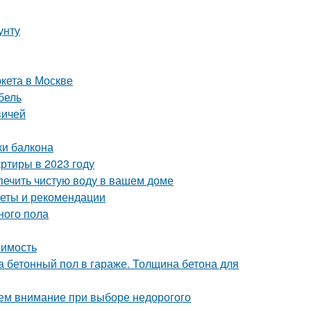
унту
кета в Москве
бель
вичей
ки балкона
ртиры в 2023 году
печить чистую воду в вашем доме
веты и рекомендации
ного пола
оимость
 бетонный пол в гараже. Толщина бетона для
ем внимание при выборе недорогого