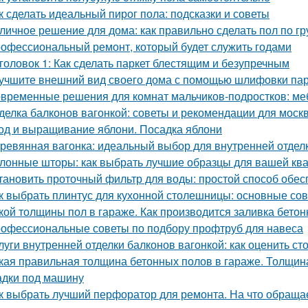
к сделать идеальный пирог пола: подсказки и советы
личное решение для дома: как правильно сделать пол по гр
офессиональный ремонт, который будет служить годами
головок 1: Как сделать паркет блестящим и безупречным
учшите внешний вид своего дома с помощью шлифовки пар
временные решения для комнат мальчиков-подростков: ме
делка балконов вагонкой: советы и рекомендации для моск
од и выращивание яблони. Посадка яблони
ревянная вагонка: идеальный выбор для внутренней отдел
лонные шторы: как выбрать лучшие образцы для вашей ква
тановить проточный фильтр для воды: простой способ обес
к выбрать плинтус для кухонной столешницы: основные со
кой толщины пол в гараже. Как производится заливка бетон
офессиональные советы по подбору профтруб для навеса
луги внутренней отделки балконов вагонкой: как оценить ст
кая правильная толщина бетонных полов в гараже. Толщина
дки под машину
к выбрать лучший перфоратор для ремонта. На что обраща