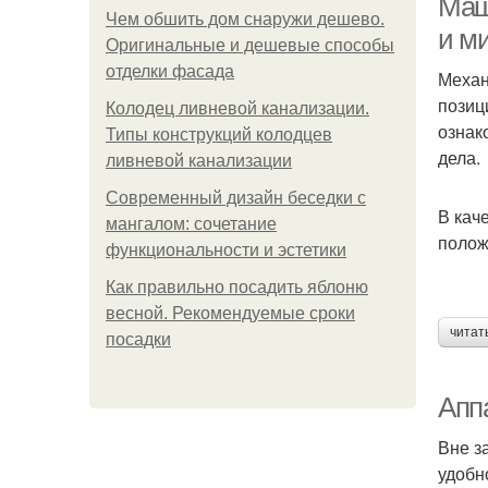
Маш
Чем обшить дом снаружи дешево.
и м
Оригинальные и дешевые способы
отделки фасада
Механ
позиц
Колодец ливневой канализации.
ознак
Типы конструкций колодцев
дела.
ливневой канализации
Современный дизайн беседки с
В кач
мангалом: сочетание
полож
функциональности и эстетики
Как правильно посадить яблоню
весной. Рекомендуемые сроки
читат
посадки
Апп
Вне з
удобн