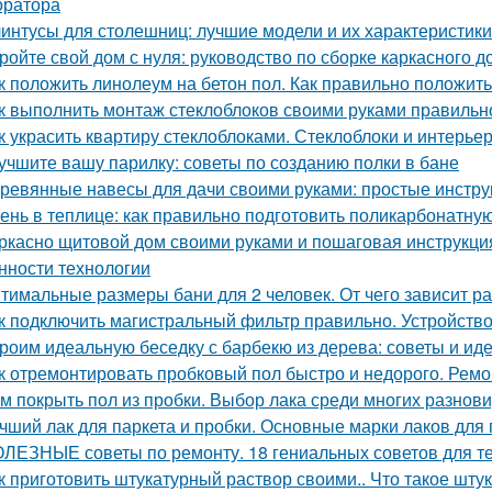
ратора
интусы для столешниц: лучшие модели и их характеристики
ройте свой дом с нуля: руководство по сборке каркасного д
к положить линолеум на бетон пол. Как правильно положит
к выполнить монтаж стеклоблоков своими руками правильно
к украсить квартиру стеклоблоками. Стеклоблоки и интерье
учшите вашу парилку: советы по созданию полки в бане
ревянные навесы для дачи своими руками: простые инстру
ень в теплице: как правильно подготовить поликарбонатную
ркасно щитовой дом своими руками и пошаговая инструкция
нности технологии
тимальные размеры бани для 2 человек. От чего зависит р
к подключить магистральный фильтр правильно. Устройств
роим идеальную беседку с барбекю из дерева: советы и ид
к отремонтировать пробковый пол быстро и недорого. Ремон
м покрыть пол из пробки. Выбор лака среди многих разнов
чший лак для паркета и пробки. Основные марки лаков для
ЛЕЗНЫЕ советы по ремонту. 18 гениальных советов для тех
к приготовить штукатурный раствор своими.. Что такое шту