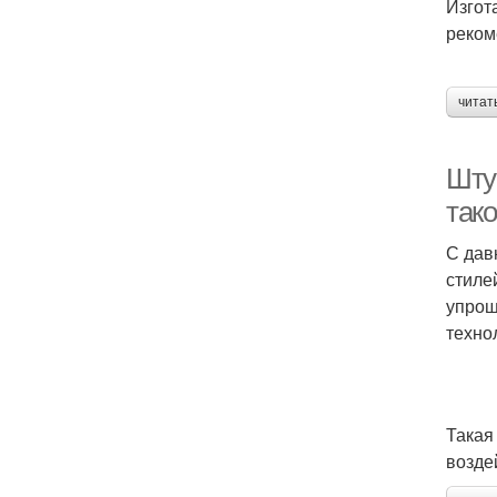
Изгот
реком
читат
Штук
так
С дав
стиле
упрощ
техно
Такая
возде