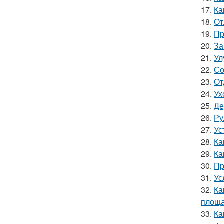
17.
Ка
18.
От
19.
Пр
20.
За
21.
Ул
22.
Со
23.
От
24.
Ух
25.
Де
26.
Ру
27.
Ус
28.
Ка
29.
Ка
30.
Пр
31.
Ус
32.
Ка
площа
33.
Ка