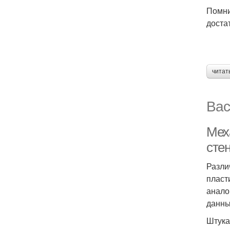
Помни
доста
читат
Вас
Мех
сте
Разли
пласт
анало
данны
Штука