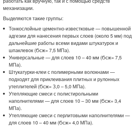
работать как вручную, так и с помощью средств
механизации.
Выделяются такие группы:
Тонкослойные цементно-известковые — повышенной
адгезии для нанесения первых слоев (около 5 мм) под
дальнейшие работы всеми видами штукатурок и
шпаклевок (Ϭ
сж
= 7,5 МПа).
Универсальные — для слоев 10 – 40 мм (Ϭ
сж
= 7,5
МПа).
Штукатурки-клеи с полимерными волокнами —
подходят для приклеивания плитных и рулонных
утеплителей (Ϭ
сж
= З,0 – 5,0 МПа).
Утепляющие смеси с полистирольными
наполнителями — для слоев 10 – 30 мм (Ϭ
сж
= 3,4
МПа).
Утепляющие смеси с перлитовыми наполнителями —
для слоев 10 – 40 мм (Ϭ
сж
= 4,0 МПа).