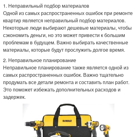
1. Неправильный подбор материалов
Одной из самых распространенных ошибок при ремонте
Стен при бюджетном
Покрытия для
квартир является неправильный подбор материалов.
ремонте
бюджетного ремонта
Некоторые люди выбирают дешевые материалы, чтобы
сэкономить деньги, но это может привести к большим
проблемам в будущем. Важно выбирать качественные
материалы, которые будут прослужить долгое время.
Розетки при бюджетном
Ремонт от застройщика
ремонте
2. Неправильное планирование
Неправильное планирование также является одной из
самых распространенных ошибок. Важно тщательно
продумать все детали ремонта и составить план работ.
Денег при ремонте
Расходы при ремонте
Это поможет избежать дополнительных расходов и
задержек.
Ошибки в капитальном
Ошибка при ремонте
ремонте