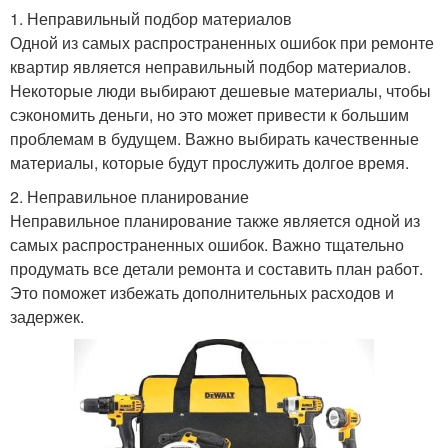
1. Неправильный подбор материалов
Одной из самых распространенных ошибок при ремонте
Отделка для
квартир является неправильный подбор материалов.
Советы по ремонту
недорогого ремонта
Некоторые люди выбирают дешевые материалы, чтобы
сэкономить деньги, но это может привести к большим
проблемам в будущем. Важно выбирать качественные
материалы, которые будут прослужить долгое время.
Статьи про ремонт
Квартиры без ошибок
2. Неправильное планирование
Неправильное планирование также является одной из
самых распространенных ошибок. Важно тщательно
продумать все детали ремонта и составить план работ.
Общие ошибки
Риски при ремонте
Это поможет избежать дополнительных расходов и
задержек.
Ремонт в квартире
Лайфхаки по ремонту