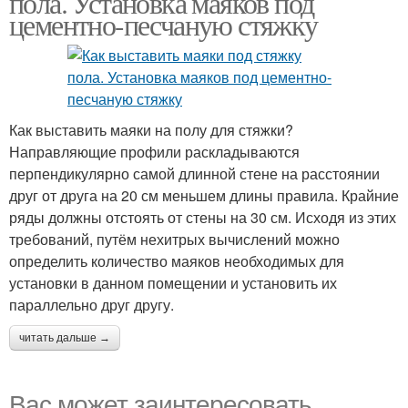
пола. Установка маяков под
цементно-песчаную стяжку
Маяки из
Маяки из раствора
металлических труб
Как выставить маяки на полу для стяжки?
Направляющие профили раскладываются
перпендикулярно самой длинной стене на расстоянии
Штукатурные маяки
друг от друга на 20 см меньшем длины правила. Крайние
ряды должны отстоять от стены на 30 см. Исходя из этих
требований, путём нехитрых вычислений можно
определить количество маяков необходимых для
установки в данном помещении и установить их
параллельно друг другу.
читать дальше →
Вас может заинтересовать