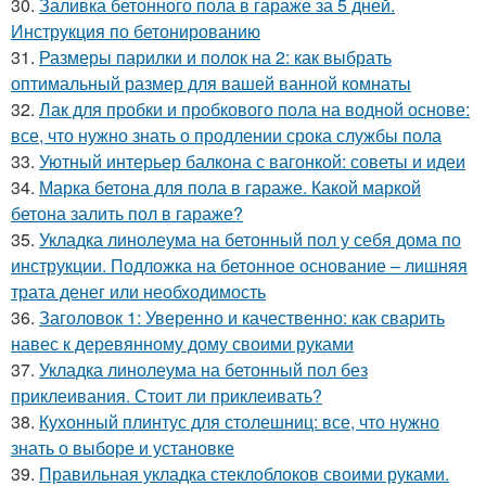
30.
Заливка бетонного пола в гараже за 5 дней.
Инструкция по бетонированию
31.
Размеры парилки и полок на 2: как выбрать
оптимальный размер для вашей ванной комнаты
32.
Лак для пробки и пробкового пола на водной основе:
все, что нужно знать о продлении срока службы пола
33.
Уютный интерьер балкона с вагонкой: советы и идеи
34.
Марка бетона для пола в гараже. Какой маркой
бетона залить пол в гараже?
35.
Укладка линолеума на бетонный пол у себя дома по
инструкции. Подложка на бетонное основание – лишняя
трата денег или необходимость
36.
Заголовок 1: Уверенно и качественно: как сварить
навес к деревянному дому своими руками
37.
Укладка линолеума на бетонный пол без
приклеивания. Стоит ли приклеивать?
38.
Кухонный плинтус для столешниц: все, что нужно
знать о выборе и установке
39.
Правильная укладка стеклоблоков своими руками.