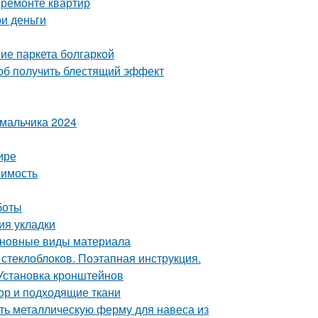
 ремонте квартир
и деньги
ие паркета болгаркой
соб получить блестящий эффект
 мальчика 2024
ире
оимость
боты
ия укладки
Основные виды материала
 стеклоблоков. Поэтапная инструкция.
Установка кронштейнов
ор и подходящие ткани
ть металлическую ферму для навеса из