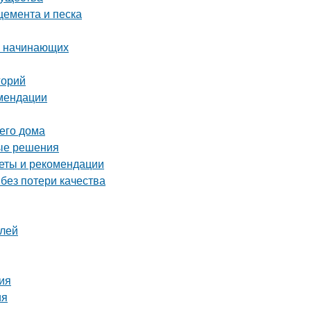
цемента и песка
я начинающих
горий
омендации
его дома
ные решения
еты и рекомендации
 без потери качества
елей
ия
ия