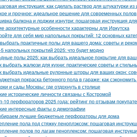
аговая инструкция: как сделать раствор для штукатурки из 
кое и прочное: идеальное решение для современных полов
ивка балкона и лоджии изнутри: пошаговая инструкция дл
ие архитектурные особенности характерны для Иркутска
ройте для себя мир напольных покрытий: 12 основных кате
 выбрать практичные полы для вашего дома: советы и рек
-5 напольных покрытий 2025: что будет модно
дные полы 2025: как выбрать идеальное покрытие для ваш
к выбрать жалюзи для кухни: практические советы и стиль
к выбрать идеальные рулонные шторы для ваших окон: сов
джетная покраска бетонного пола в гараже: как сэкономить
рки и сады Москвы: где отдохнуть в столице
кие исторические личности связаны с Костромой
п-10 перфораторов 2025 года: рейтинг по отзывам покупат
кие интересные факты о демографии
бираем лучшие бюджетные перфораторы для дома
епление пола под стяжку пеноплэксом: пошаговая инструкц
епление полов по лагам пеноплексом: пошаговая инструкц