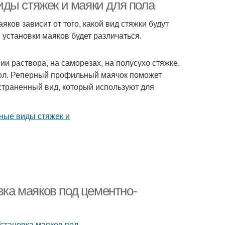
ды стяжек и маяки для пола
ков зависит от того, какой вид стяжки будут
 установки маяков будет различаться.
Маяки из
ки из раствора
металлических труб
и раствора, на саморезах, на полусухо стяжке.
ол. Реперный профильный маячок поможет
траненный вид, который используют для
.
вка маяков под цементно-