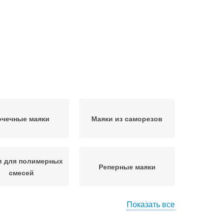
очечные маяки
Маяки из саморезов
и для полимерных
Реперные маяки
смесей
Показать все
водские маяки
Маяки из цпс