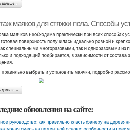
ь дальше →
таж маяков для стяжки пола. Способы уст
овка маячков необходима практически при всех способах уст
 готовая поверхность получилась идеально ровной и крепко
как специальными многоразовыми, так и одноразовыми из 
лько и подходящий подбирается, в зависимости от состава 
ения.
 правильно выбрать и установить маячки, подробно рассмо
ь дальше →
ледние обновления на сайте:
ное руководство: как правильно класть фанеру на деревян
катурная смесь на цементной основе: особенности и преи