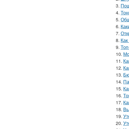
3.
Пош
4.
Тон
5.
Обш
6.
Как
7.
Отк
8.
Как
9.
Топ
10.
Мо
11.
Ка
12.
Ка
13.
Бю
14.
Па
15.
Ка
16.
То
17.
Ка
18.
Вы
19.
Ут
20.
Ут