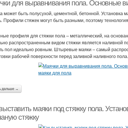
песчаную стяжку
чки для выравнивания пола. Основные ви
а может быть полусухой, цементной, бетонной. Установка мая
ь. Профили стяжек могут быть разными, поэтому технология
Маяки для
Маяки с помощью
Мая
бетонирования
ные профиля для стяжки пола – металлический, на основани
ьно распространенным видом стяжки является наливной п
ть пол идеально ровным. Штыревые маяки – самый распрос
тукатурные маяки
товки рабочей поверхности перед заливкой наливного пола
ь дальше →
выставить маяки под стяжку пола. Устано
чаную стяжку