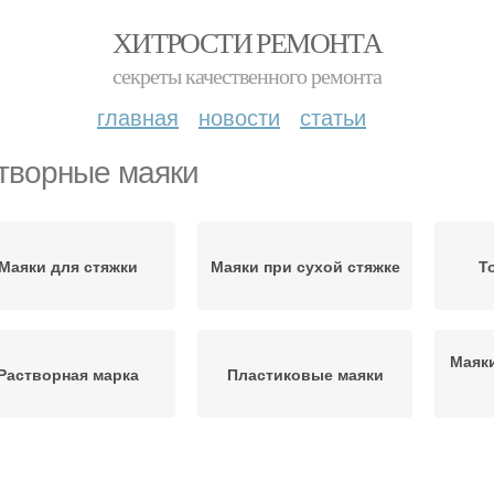
ХИТРОСТИ РЕМОНТА
секреты качественного ремонта
главная
новости
статьи
творные маяки
Маяки для стяжки
Маяки при сухой стяжке
Т
Маяк
Растворная марка
Пластиковые маяки
Маяки под цементно-
Маяки для заливки
За