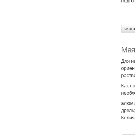
подго
читат
Мая
Для н
ориен
раств
Как п
необх
алюми
дрель
Колич