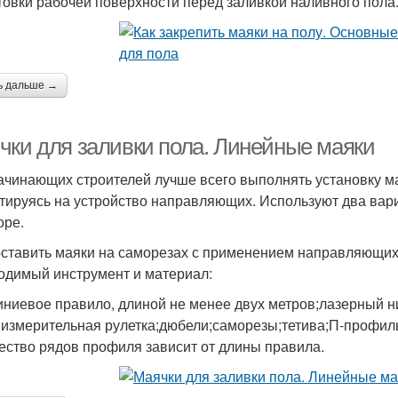
товки рабочей поверхности перед заливкой наливного пола
ь дальше →
чки для заливки пола. Линейные маяки
ачинающих строителей лучше всего выполнять установку ма
тируясь на устройство направляющих. Используют два вари
оре.
оставить маяки на саморезах с применением направляющих
одимый инструмент и материал:
ниевое правило, длиной не менее двух метров;лазерный н
;измерительная рулетка;дюбели;саморезы;тетива;П-профил
ество рядов профиля зависит от длины правила.