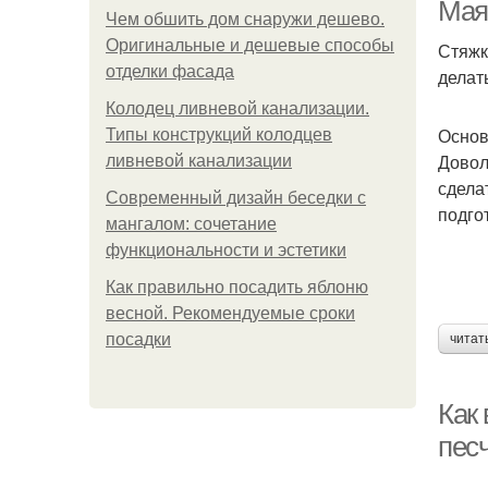
Мая
Чем обшить дом снаружи дешево.
Оригинальные и дешевые способы
Стяжк
отделки фасада
делат
Колодец ливневой канализации.
Основ
Типы конструкций колодцев
Довол
ливневой канализации
сдела
Современный дизайн беседки с
Ш
подго
мангалом: сочетание
функциональности и эстетики
Как правильно посадить яблоню
весной. Рекомендуемые сроки
посадки
читат
Как 
пес