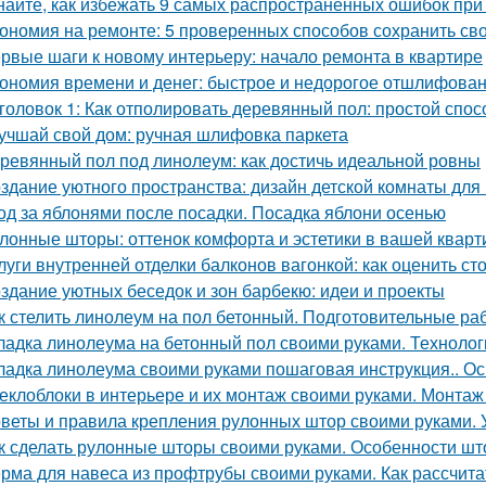
найте, как избежать 9 самых распространенных ошибок при
ономия на ремонте: 5 проверенных способов сохранить сво
рвые шаги к новому интерьеру: начало ремонта в квартире
ономия времени и денег: быстрое и недорогое отшлифован
головок 1: Как отполировать деревянный пол: простой спо
учшай свой дом: ручная шлифовка паркета
ревянный пол под линолеум: как достичь идеальной ровны
здание уютного пространства: дизайн детской комнаты для
од за яблонями после посадки. Посадка яблони осенью
лонные шторы: оттенок комфорта и эстетики в вашей кварт
луги внутренней отделки балконов вагонкой: как оценить ст
здание уютных беседок и зон барбекю: идеи и проекты
к стелить линолеум на пол бетонный. Подготовительные ра
ладка линолеума на бетонный пол своими руками. Технолог
ладка линолеума своими руками пошаговая инструкция.. 
еклоблоки в интерьере и их монтаж своими руками. Монтаж
веты и правила крепления рулонных штор своими руками. 
к сделать рулонные шторы своими руками. Особенности шт
рма для навеса из профтрубы своими руками. Как рассчита