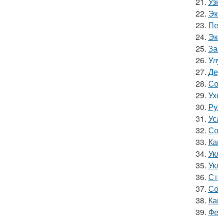
21.
Уз
22.
Эк
23.
Пе
24.
Эк
25.
За
26.
Ул
27.
Де
28.
Со
29.
Ух
30.
Ру
31.
Ус
32.
Со
33.
Ка
34.
Ук
35.
Ук
36.
Ст
37.
Со
38.
Ка
39.
Фе