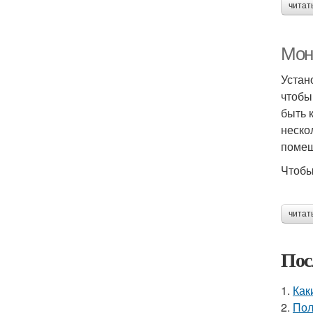
читат
Мон
Устан
чтобы
быть 
неско
помещ
Чтобы
читат
Пос
1.
Как
2.
Пол