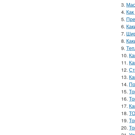
3.
Мас
4.
Как
5.
Пре
6.
Как
7.
Шир
8.
Как
9.
Теп
10.
Ка
11.
Ка
12.
Ст
13.
Ка
14.
По
15.
То
16.
То
17.
Ка
18.
ТО
19.
То
20.
То
21.
Ут