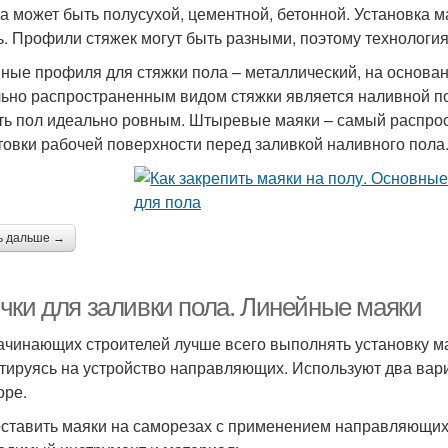
а может быть полусухой, цементной, бетонной. Установка мая
ь. Профили стяжек могут быть разными, поэтому технология
ные профиля для стяжки пола – металлический, на основани
ьно распространенным видом стяжки является наливной п
ть пол идеально ровным. Штыревые маяки – самый распрос
товки рабочей поверхности перед заливкой наливного пола
ь дальше →
чки для заливки пола. Линейные маяки
ачинающих строителей лучше всего выполнять установку ма
тируясь на устройство направляющих. Используют два вари
оре.
оставить маяки на саморезах с применением направляющих