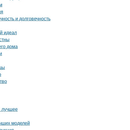
м
ия
чность и долговечность
ой идеал
стны
его дома
и
ицы
о
тво
й лучшее
учших моделей
рукция