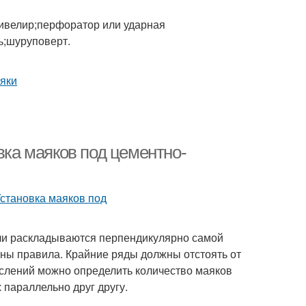
ивелир;перфоратор или ударная
ь;шуруповерт.
вка маяков под цементно-
ли раскладываются перпендикулярно самой
ины правила. Крайние ряды должны отстоять от
ислений можно определить количество маяков
 параллельно друг другу.