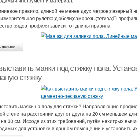
одимый инструмент и материал:
ниевое правило, длиной не менее двух метров;лазерный н
;измерительная рулетка;дюбели;саморезы;тетива;П-профил
ество рядов профиля зависит от длины правила.
ь дальше →
выставить маяки под стяжку пола. Устано
чаную стяжку
ыставить маяки на полу для стяжки? Направляющие профи
ой стене на расстоянии друг от друга на 20 см меньшем дл
 на 30 см. Исходя из этих требований, путём нехитрых выч
одимых для установки в данном помещении и установить их