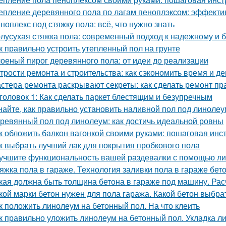
епление деревянного пола по лагам пеноплэксом: эффекти
ноплекс под стяжку пола: всё, что нужно знать
лусухая стяжка пола: современный подход к надежному и 
к правильно устроить утепленный пол на грунте
оеный пирог деревянного пола: от идеи до реализации
трости ремонта и строительства: как сэкономить время и де
стера ремонта раскрывают секреты: как сделать ремонт пр
головок 1: Как сделать паркет блестящим и безупречным
найте, как правильно установить наливной пол под линолеу
ревянный пол под линолеум: как достичь идеальной ровны
к обложить балкон вагонкой своими руками: пошаговая инс
к выбрать лучший лак для покрытия пробкового пола
учшите функциональность вашей раздевалки с помощью ли
яжка пола в гараже. Технология заливки пола в гараже бет
кая должна быть толщина бетона в гараже под машину. Ра
кой марки бетон нужен для пола гаража. Какой бетон выбра
к положить линолеум на бетонный пол. На что клеить
к правильно уложить линолеум на бетонный пол. Укладка л