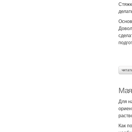
Стяжк
делат
Основ
Довол
сдела
подго
читат
Мая
Для н
ориен
раств
Как п