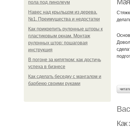
Мая
пола под линолеум
Стяжк
Навес над крыльцом из дерева.
делат
№1. Преимущества и недостатки
Как прикрепить рулонные шторы к
Основ
пластиковым окнам. Монтаж
Довол
рулонных штор: пошаговая
сдела
инструкция
подго
В погоне за кипятком: как достичь
успеха в бизнесе
Как сделать беседку с мангалом и
барбекю своими руками
читат
Вас
Как 