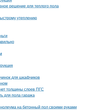
вное решение для теплого пола
быстрому утеплению
ньги
авильно
м
трукция
чинок для шкафчиков
оном
счет толщины слоев ПГС
ть для пола гаража
инолеума на бетонный пол своими руками