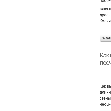
необх
алюми
дрель
Колич
читат
Как 
пес
Как в
длинн
стены
необх