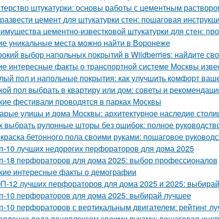
терство штукатурки: основы работы с цементным растворо
 развести цемент для штукатурки стен: пошаговая инструкц
имущества цементно-известковой штукатурки для стен: про
ие уникальные места можно найти в Воронеже
окий выбор напольных покрытий в Wildberries: найдите св
ие интересные факты о транспортной системе Москвы изве
лый пол и напольные покрытия: как улучшить комфорт ваш
кой пол выбрать в квартиру или дом: советы и рекомендаци
кие фестивали проводятся в парках Москвы
арые улицы и дома Москвы: архитектурное наследие стол
к выбрать рулонные шторы без ошибок: полное руководств
краска бетонного пола своими руками: пошаговое руководс
п-10 лучших недорогих перфораторов для дома 2025
п-18 перфораторов для дома 2025: выбор профессионалов
кие интересные факты о демографии
П-12 лучших перфораторов для дома 2025 и 2025: выбира
п-10 перфораторов для дома 2025: выбирай лучшее
п-10 перфораторов с вертикальным двигателем: рейтинг л
епление пола пеноплексом своими руками: пошаговая инст