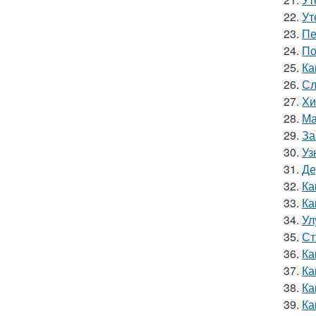
22.
Ут
23.
Пе
24.
По
25.
Ка
26.
Сл
27.
Хи
28.
Ма
29.
За
30.
Уз
31.
Де
32.
Ка
33.
Ка
34.
Ул
35.
Ст
36.
Ка
37.
Ка
38.
Ка
39.
Ка