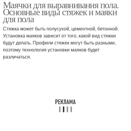
Маячки для выравнивания пола.
Маяки из саморезов
Пластиковые маяки
Основные виды стяжек и маяки
для пола
Стяжка может быть полусухой, цементной, бетонной.
Установка маяков зависит от того, какой вид стяжки
Реперные маяки
Маяки для заливки
будут делать. Профили стяжек могут быть разными,
поэтому технология установки маяков будет
различаться.