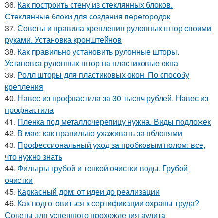
36.
Как построить стену из стеклянных блоков.
Стеклянные блоки для создания перегородок
37.
Советы и правила крепления рулонных штор своими
руками. Установка кронштейнов
38.
Как правильно установить рулонные шторы.
Установка рулонных штор на пластиковые окна
39.
Ролл шторы для пластиковых окон. По способу
крепления
40.
Навес из профнастила за 30 тысяч рублей. Навес из
профнастила
41.
Пленка под металлочерепицу нужна. Виды подложек
42.
В мае: как правильно ухаживать за яблонями
43.
Профессиональный уход за пробковым полом: все,
что нужно знать
44.
Фильтры грубой и тонкой очистки воды. Грубой
очистки
45.
Каркасный дом: от идеи до реализации
46.
Как подготовиться к сертификации охраны труда?
Советы для успешного прохождения аудита