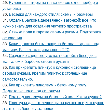
29.
Рулонные шторы на пластиковое окно: подбор и
установка
30.
Беседки для каждого стиля: схемы и размеры
31.
Отделка балкона деревянной вагонкой: все, что
нужно знать для создания уютного пространства
32.
Стяжка пола в гараже своими руками. Подготовка
основания
33.
Какая должна быть толщина бетона в гараже под
машину. Расчет толщины слоев ПГС
34.
Создание садового уголка: постройка беседки с
мангалом и барбекю своими руками
35.
Как прикрепить плинтус к кухонной столешнице
своими руками. Крепим плинтус к столешнице
самостоятельно.
36.
Как приклеить линолеум к бетонному полу.
Подготовка пола под линолеум
37.
Пол под линолеум на бетонный пол. Какая лучше?
38.
Плинтусы для столешницы на кухню: все, что нужно
знать о выборе и установке