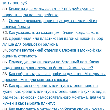
за 17 006 руб
30.
Комнаты для мальчиков от 17 006 руб: лучшие
варианты для вашего ребенка
31.
Осенние рекомендации по уходу за теплицей из
поликарбоната
32.
Как ухаживать за саженцем яблони. Когда сажать
33.
Деревянная или пластиковая вагонка: какой выбор
лучше для облицовки балкона
34.
Услуги внутренней отделки балконов вагонкой: как
оценить стоимость
35.
Подкладка под линолеум на бетонный пол. Какая
подложка под линолеум на бетонный пол лучше?
36.
Как собрать каркас из профиля для стен. Материалы,
применяемые для монтажа каркаса
37.
Как правильно крепить плинтус к столешнице на
кухне. Как крепить плинтус к столешнице на кухне: виды,
размеры, тонкости самостоятельного монтажа, для чего
нужен и как выбрать плинтус
38.
Как выполнить монтаж стеклоблоков своими руками