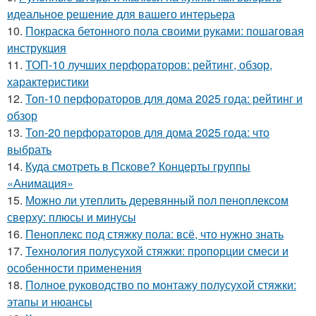
идеальное решение для вашего интерьера
10.
Покраска бетонного пола своими руками: пошаговая
инструкция
11.
ТОП-10 лучших перфораторов: рейтинг, обзор,
характеристики
12.
Топ-10 перфораторов для дома 2025 года: рейтинг и
обзор
13.
Топ-20 перфораторов для дома 2025 года: что
выбрать
14.
Куда смотреть в Пскове? Концерты группы
«Анимация»
15.
Можно ли утеплить деревянный пол пеноплексом
сверху: плюсы и минусы
16.
Пеноплекс под стяжку пола: всё, что нужно знать
17.
Технология полусухой стяжки: пропорции смеси и
особенности применения
18.
Полное руководство по монтажу полусухой стяжки:
этапы и нюансы