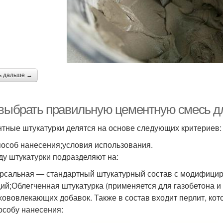
ь дальше →
 выбрать правильную цементную смесь дл
тные штукатурки делятся на основе следующих критериев:
пособ нанесения;условия использования.
ду штукатурки подразделяют на:
рсальная — стандартный штукатурный состав с модифици
ий;Облегченная штукатурка (применяется для газобетона 
хововлекающих добавок. Также в состав входит перлит, кото
особу нанесения: