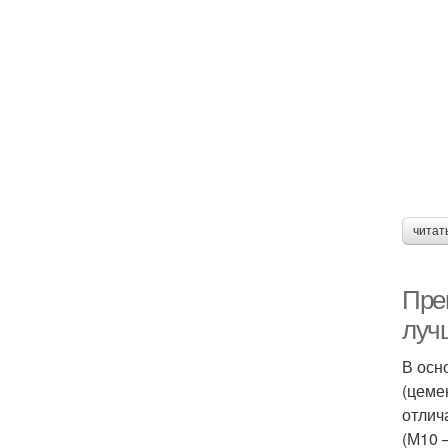
читат
Пре
луч
В осн
(цеме
отлич
(М10 