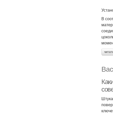
Устан
В соо
матер
соеди
цокол
момен
читат
Вас
Как
сов
Штука
повер
ключе