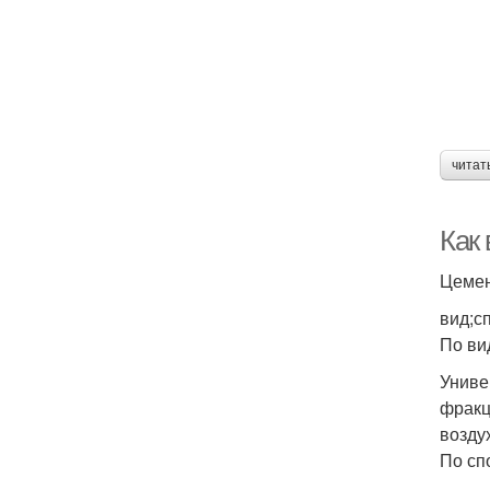
читат
Как
Цемен
вид;с
По ви
Униве
фракц
возду
По сп