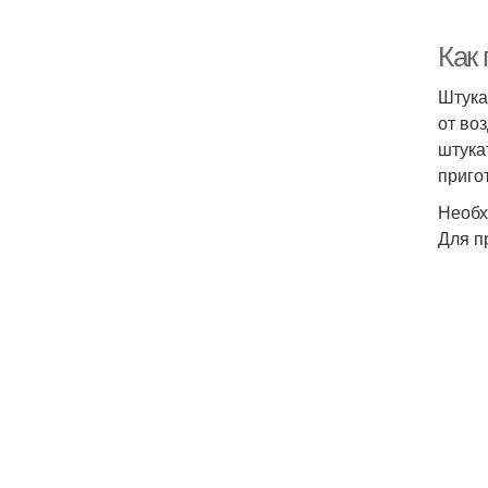
Как
Штука
от во
штука
приго
Необх
Для п