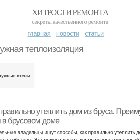
ХИТРОСТИ РЕМОНТА
секреты качественного ремонта
главная
новости
статьи
ужная теплоизоляция
ружные стены
 правильно утеплить дом из бруса. Преим
н в брусовом доме
ельные владельцы ищут способы, как правильно утеплить д
тв на обогрев. Это можно сделать двумя основными способ