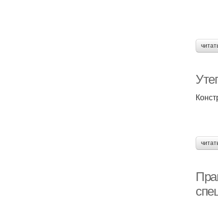
читат
Уте
Конст
читат
Пра
спе