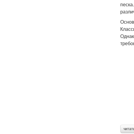
песка
разли
Основ
Класс
Однак
требо
читат