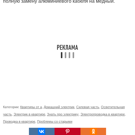
полную замену алюминиевого кабеля на медный.
Категории:
Квартиры от а
,
Домашний электрик
,
Силовая часть
,
Осветительная
часть
,
Электрик в квартире
,
Знать про электрику
,
Электропроводка в квартире
,
Проводка в квартире
,
Проблемы со старыми