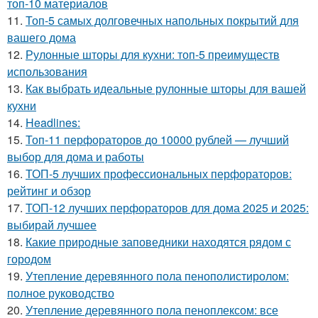
топ-10 материалов
11.
Топ-5 самых долговечных напольных покрытий для
вашего дома
12.
Рулонные шторы для кухни: топ-5 преимуществ
использования
13.
Как выбрать идеальные рулонные шторы для вашей
кухни
14.
Headlines:
15.
Топ-11 перфораторов до 10000 рублей — лучший
выбор для дома и работы
16.
ТОП-5 лучших профессиональных перфораторов:
рейтинг и обзор
17.
ТОП-12 лучших перфораторов для дома 2025 и 2025:
выбирай лучшее
18.
Какие природные заповедники находятся рядом с
городом
19.
Утепление деревянного пола пенополистиролом:
полное руководство
20.
Утепление деревянного пола пеноплексом: все