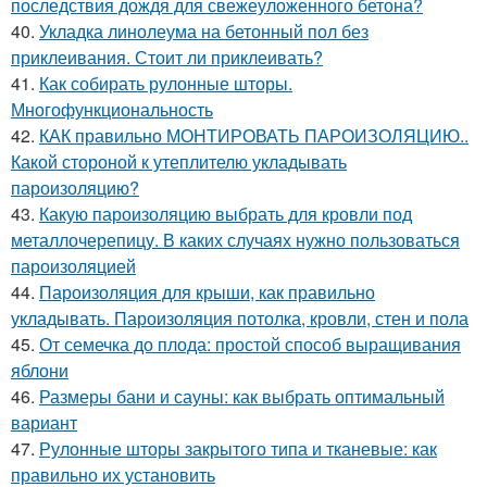
последствия дождя для свежеуложенного бетона?
40.
Укладка линолеума на бетонный пол без
приклеивания. Стоит ли приклеивать?
41.
Как собирать рулонные шторы.
Многофункциональность
42.
КАК правильно МОНТИРОВАТЬ ПАРОИЗОЛЯЦИЮ..
Какой стороной к утеплителю укладывать
пароизоляцию?
43.
Какую пароизоляцию выбрать для кровли под
металлочерепицу. В каких случаях нужно пользоваться
пароизоляцией
44.
Пароизоляция для крыши, как правильно
укладывать. Пароизоляция потолка, кровли, стен и пола
45.
От семечка до плода: простой способ выращивания
яблони
46.
Размеры бани и сауны: как выбрать оптимальный
вариант
47.
Рулонные шторы закрытого типа и тканевые: как
правильно их установить