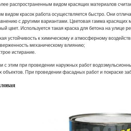
лее распространенным видом красящих материалов счита
им видом красок работа осуществляется быстро. Они отлич
авнению с другими вариантами. Цветовая гамма красящих м
ный цвет. Используется такая краска для бетона на улице ре
кая устойчивость к химическому и атмосферному воздейств
верженность механическому влиянию;
трое истирание.
зи с этим при проведении наружных работ водоэмульсионн
х объектов. При проведении фасадных работ и покраске за
ловая