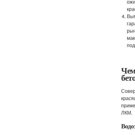
ожи
кра
Выб
гар
рын
мак
под
Чем
бет
Совер
крася
приме
ЛКМ.
Водо