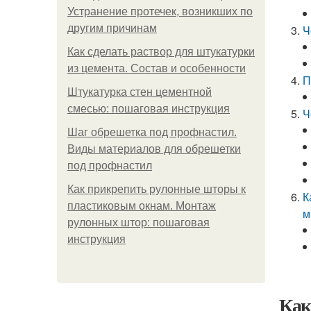
Устранение протечек, возникших по
другим причинам
Ч
Как сделать раствор для штукатурки
из цемента. Состав и особенности
П
Штукатурка стен цементной
смесью: пошаговая инструкция
Ч
Шаг обрешетка под профнастил.
Виды материалов для обрешетки
под профнастил
Как прикрепить рулонные шторы к
К
пластиковым окнам. Монтаж
м
рулонных штор: пошаговая
инструкция
Как