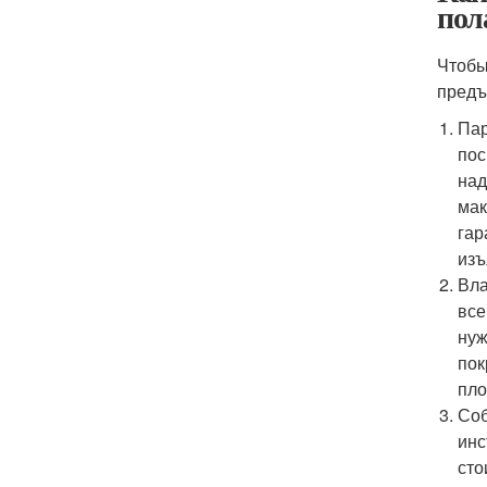
пол
Чтобы
предъ
Пар
пос
над
мак
гар
изъ
Вла
все
нуж
пок
пло
Соб
инс
сто