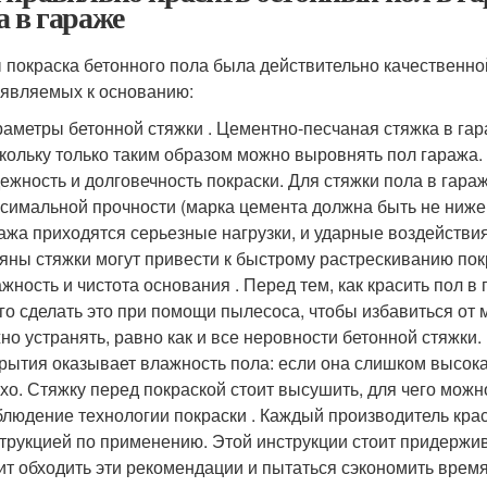
а в гараже
 покраска бетонного пола была действительно качественно
являемых к основанию:
аметры бетонной стяжки . Цементно-песчаная стяжка в гар
кольку только таким образом можно выровнять пол гаража. 
ежность и долговечность покраски. Для стяжки пола в гара
симальной прочности (марка цемента должна быть не ниже, ч
ажа приходятся серьезные нагрузки, и ударные воздействи
яны стяжки могут привести к быстрому растрескиванию пок
жность и чистота основания . Перед тем, как красить пол 
го сделать это при помощи пылесоса, чтобы избавиться о
но устранять, равно как и все неровности бетонной стяжки.
рытия оказывает влажность пола: если она слишком высока
хо. Стяжку перед покраской стоит высушить, для чего можн
людение технологии покраски . Каждый производитель кра
трукцией по применению. Этой инструкции стоит придержи
ит обходить эти рекомендации и пытаться сэкономить время