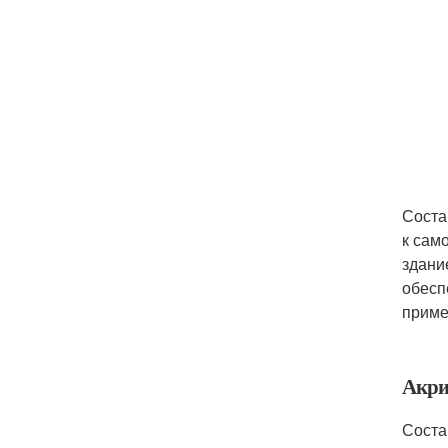
Соста
к сам
здани
обесп
приме
Акри
Соста