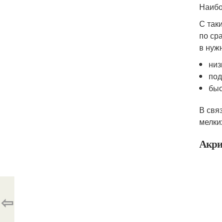
Наибо
С так
по ср
в нуж
низ
под
быс
В свя
мелки
Акри
⇦