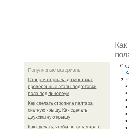
Как
пол
Сод
Популярные материалы
К
Ч
Отбор материала до монтажа:
проверенные этапы подготовки
пола под линолеум
Как сделать стропила палтара
скатную крышу. Как сделать
двухскатную крышу
Как сделать, чтобы не капал кран.