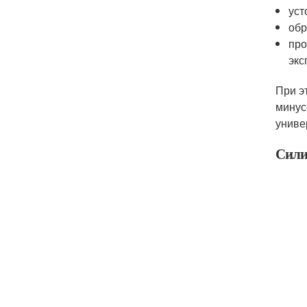
уст
обр
про
экс
При э
минус
униве
Сили