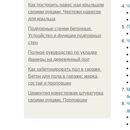
Как построить навес над крыльцом
Ч
своими руками. Чертежи навесов
для крыльца
П
Подпорные стенки бетонные.
Устройство и функции подпорных
Ч
стен
Полное руководство по укладке
фанеры на деревянный пол
Как забетонировать пол в гараже.
Бетон для пола в гараже: марка,
состав и пропорции
М
Цементно известковая штукатурка
б
своими руками. Пропорции
Ч
д