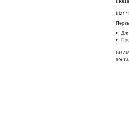
Поша
Шаг 1
Первы
Для
Пос
ВНИМА
венти