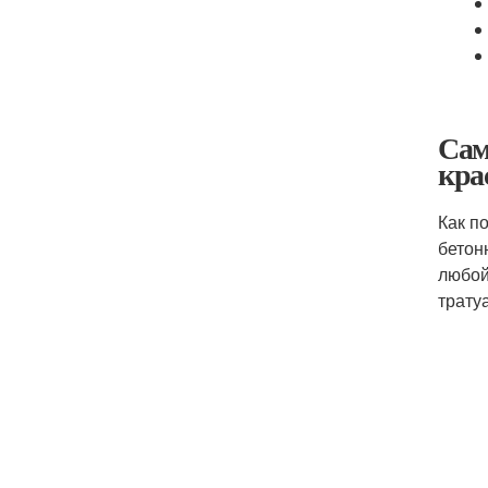
Сам
кра
Как п
бетон
любой
трату