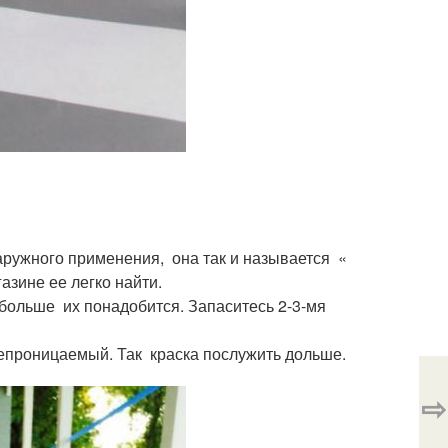
аружного применения, она так и называется «
азине ее легко найти.
больше их понадобится. Запаситесь 2-3-мя
непроницаемый. Так краска послужить дольше.
⇨