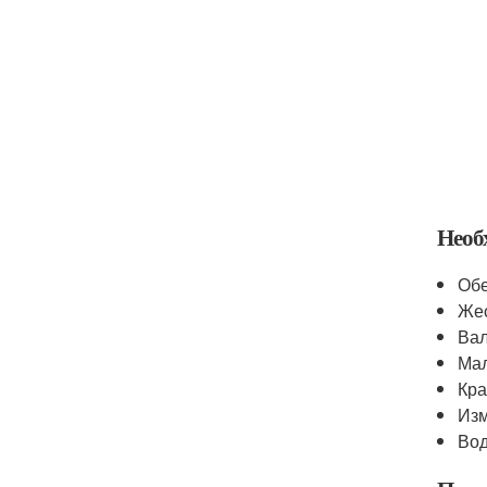
Необ
Обе
Жес
Вал
Мал
Кра
Изм
Вод