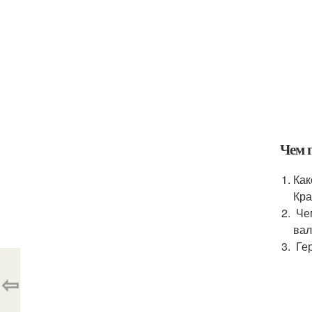
Чем 
Как
Кра
Чем
вал
Гер
⇦