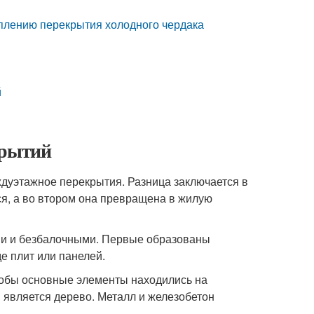
плению перекрытия холодного чердака
й
крытий
ждуэтажное перекрытия. Разница заключается в
тся, а во втором она превращена в жилую
ми и безбалочными. Первые образованы
е плит или панелей.
тобы основные элементы находились на
является дерево. Металл и железобетон