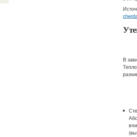
Источ
cherd
Уте
В зав
Тепло
разни
Чем
Сте
Абс
впи
(вы