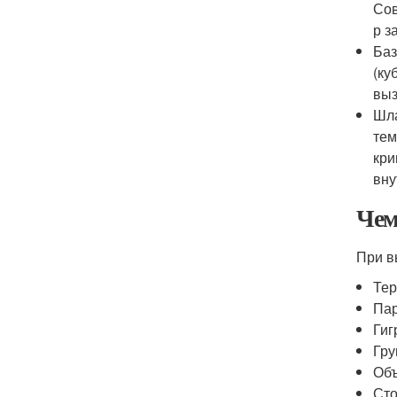
Сов
р з
Баз
(ку
выз
Шла
тем
кри
вну
Чем
При в
Тер
Пар
Гиг
Гру
Объ
Сто