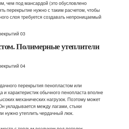
м, чем под мансардой (это обусловлено
ять перекрытие нужно с таким расчетом, чтобы
ного слоя требуется создавать непроницаемый
астом. Полимерные утеплители
рдачного перекрытия пенопластом или
а и характеристик обычного пенопласта вполне
 высоких механических нагрузок. Поэтому может
 Он укладывается между лагами, стыки
ли нужно утеплить чердачный люк.
 Вместе с теплым воздухом под потолок