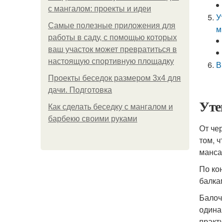
с мангалом: проекты и идеи
У
Самые полезные приложения для
м
работы в саду, с помощью которых
ваш участок может превратиться в
настоящую спортивную площадку
В
Проекты беседок размером 3х4 для
дачи. Подготовка
Уте
Как сделать беседку с мангалом и
барбекю своими руками
От че
том, 
манса
По ко
балка
Балоч
одина
практ