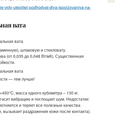
kie-vidy-uteplitel-podhodyat-dlya-ispolzovaniya-na-
ная вата
аменную), шлаковую и стекловату.
ва (от 0,035 до 0,048 Вт/мК). Существенная
ойкости.
— тем лучше!
450°C, масса одного кубометра – 130 кг.
 гасит вибрацию и поглощает шум. Недостатки:
лотняется и теряет все полезные качества
, вызывает раздражение кожи после контакта).