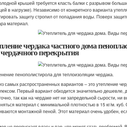
олодной крышей требуется класть балки с разрывом больши
цей в нагрузке). Независимо от конкретного варианта утепл
тировать защиту стропил от попадания воды. Поверх защит
ара материал.
пление чердака частного дома пенопл
 чердачного перекрытия
нение пенополистирола для теплоизоляции чердака.
из самых распространенных вариантов – это утепление че
лексом. Первый вариант обходится значительно дешевле, д
точно, так как на чердаке нет ни запредельной сырости, ни
няться материал с минимальной плотностью в 15 кг/м. куб.
иваются монтажной пеной. Этот материал очень удобен, ес
ер не пропускает влагу и пар, что может стать проблемой.