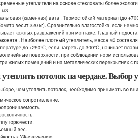
ременные утеплители на основе стекловаты более экологи
а м3.
альтовая (каменная) вата . Термостойкий материал (до +70
бометр весит 220 кг). Сравнительно влагостойка, если немно
ывает кожных раздражений при монтаже. Главный недостато
ковата . Наиболее плотный утеплитель, масса м3 составляе
пературе до +250°C, если нагреть до 300°C, начинает плав
волинейные поверхности, при соблюдении норм использова
три жилых помещений и на металлических перекрытиях с 
 утеплить потолок на чердаке. Выбор 
ыборе, чем утеплить потолок, необходимо принимать во вн
мическое сопротивление.
опроницаемость.
роскопичность.
ппу горючести.
емный вес.
йкость к УФ-излучению.