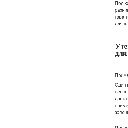
Под х
разни
гаран
для п
Уте
для
Приме
Один 
пеноп
доста
приме
запен
Полим