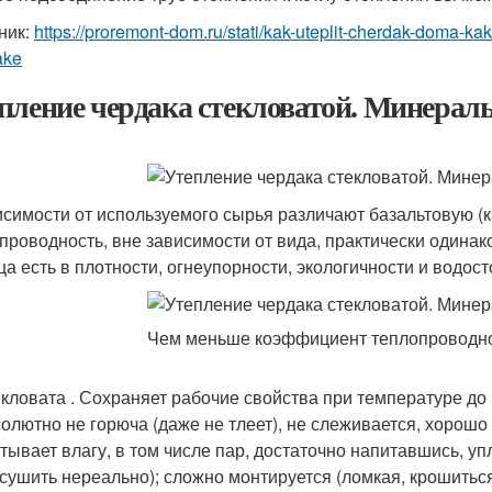
ник:
https://proremont-dom.ru/stati/kak-uteplit-cherdak-doma-ka
ake
пление чердака стекловатой. Минераль
исимости от используемого сырья различают базальтовую (к
проводность, вне зависимости от вида, практически одинако
ца есть в плотности, огнеупорности, экологичности и водост
 меньше коэффициент теплопроводности 
кловата . Сохраняет рабочие свойства при температуре до +
олютно не горюча (даже не тлеет), не слеживается, хорошо
тывает влагу, в том числе пар, достаточно напитавшись, уп
сушить нереально); сложно монтируется (ломкая, крошиться