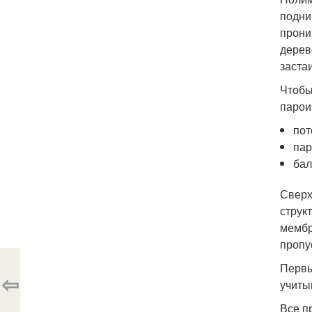
подни
прони
дерев
заста
Чтобы
парои
пот
пар
бал
Сверх
струк
мембр
пропу
Первы
⇦
учиты
Все п