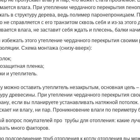
мается влага. При утеплении чердачного перекрытия пеноп
кать в структуру дерева, ведь полимер паронепроницаем. 
о не справляется с его транзитом сквозь себя и из-за этого
ивается влага, не заставит себя ждать и плесень, балки нач
 избежать этого утепление чердачного перекрытия своими
золяции. Схема монтажа (снизу-вверх):
олок;
озащитная пленка;
ки и утеплитель.
у можно оставить утеплитель незакрытым, основная цель –
туру древесины. При утеплении чердачного перекрытия св
ану, если вы планируете устанавливать натяжной потолок.
скает ни влагу, ни пар. Проникновение влаги по периметру
й вопрос покупателей про трубы для отопления: какие луч
вать много факторов.
ро подсоединение труб отопления к котлу отопления вы може