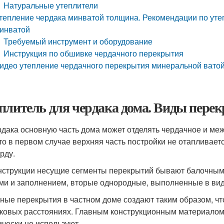
Натуральные утеплители
тепление чердака минватой толщина. Рекомендации по уте
инватой
Требуемый инструмент и оборудование
Инструкция по обшивке чердачного перекрытия
идео утепление чердачного перекрытия минеральной вато
плитель для чердака дома. Виды пере
рдака основную часть дома может отделять чердачное и ме
что в первом случае верхняя часть постройки не отапливае
рду.
нструкции несущие сегменты перекрытий бывают балочны
ми и заполнением, вторые однородные, выполненные в вид
ные перекрытия в частном доме создают таким образом, ч
ковых расстояниях. Главным конструкционным материалом 
ически не используют .