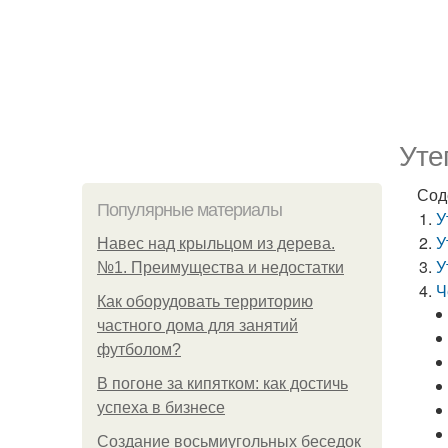
Уте
Сод
Популярные материалы
У
У
Навес над крыльцом из дерева.
У
№1. Преимущества и недостатки
Ч
Как оборудовать территорию
частного дома для занятий
футболом?
В погоне за кипятком: как достичь
успеха в бизнесе
Создание восьмиугольных беседок