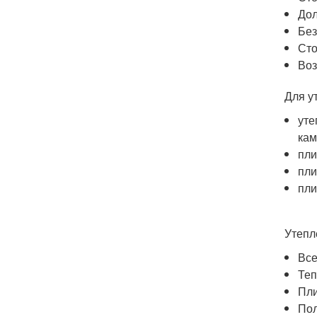
Дол
Без
Сто
Воз
Для у
уте
кам
пли
пли
пли
Утепл
Все
Теп
Пли
Пол