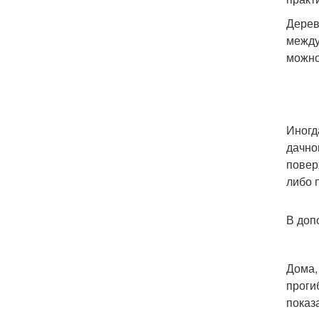
Дерев
между
можно
Иногд
дачно
повер
либо 
В доп
Дома,
проги
показ