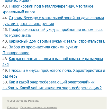
пароизоляцию?
43.
Пирог кровли под металлочерепицу. Что такое
кровельный пирог
44.
Строим беседку с мангальной зоной на даче своими
руками: простые инструкции
45.
Профессиональный уход за пробковым полом: все,
что нужно знать
46.
Каркасный дом своими руками: этапы строительства
47.
Забор из профнастила своими руками.
Планирование
48.
Как расположить полки в ванной комнате размером
2х2
49.
Плюсы и минусы пробкового пола. Характеристики и
размеры
50.
Как и какой энергосберегающий электрочайник
выбрать. Какой чайник является энергосберегающим?
© 2026 Хитрости Ремонта
Контакты
Пользовательское соглашение