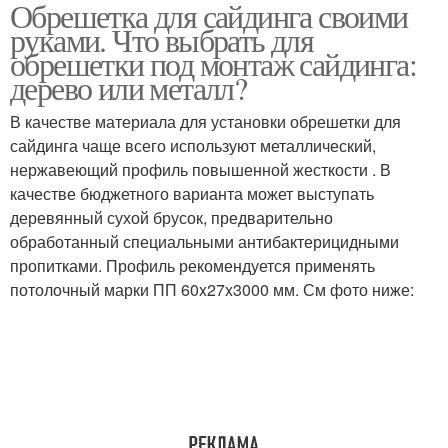
Обрешетка для сайдинга своими
Металлический
Обрешетки под
руками. Что выбрать для
профиль
цокольный сайдинг
обрешетки под монтаж сайдинга:
дерево или металл?
Обрешетка под
В качестве материала для установки обрешетки для
Обрешетка под сайдинг
утеплитель
сайдинга чаще всего используют металлический,
нержавеющий профиль повышенной жесткости . В
качестве бюджетного варианта может выступать
деревянный сухой брусок, предварительно
Металлическая
Профиль под сайдинг
обработанный специальными антибактерицидными
обрешетка
пропитками. Профиль рекомендуется применять
потолочный марки ПП 60x27x3000 мм. См фото ниже: