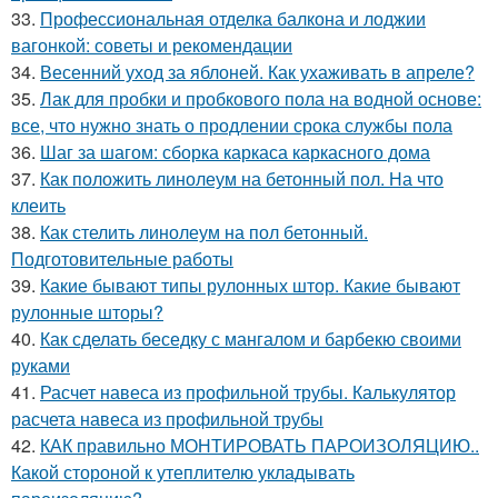
33.
Профессиональная отделка балкона и лоджии
вагонкой: советы и рекомендации
34.
Весенний уход за яблоней. Как ухаживать в апреле?
35.
Лак для пробки и пробкового пола на водной основе:
все, что нужно знать о продлении срока службы пола
36.
Шаг за шагом: сборка каркаса каркасного дома
37.
Как положить линолеум на бетонный пол. На что
клеить
38.
Как стелить линолеум на пол бетонный.
Подготовительные работы
39.
Какие бывают типы рулонных штор. Какие бывают
рулонные шторы?
40.
Как сделать беседку с мангалом и барбекю своими
руками
41.
Расчет навеса из профильной трубы. Калькулятор
расчета навеса из профильной трубы
42.
КАК правильно МОНТИРОВАТЬ ПАРОИЗОЛЯЦИЮ..
Какой стороной к утеплителю укладывать