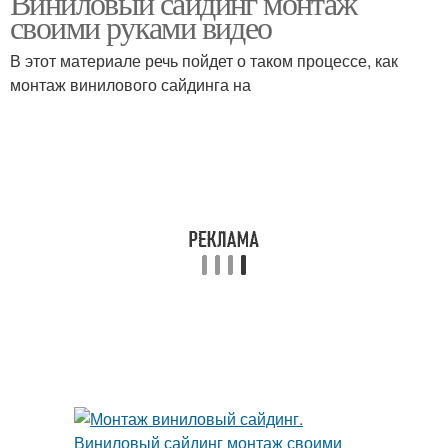
Виниловый сайдинг монтаж
своими руками видео
В этот материале речь пойдет о таком процессе, как
монтаж винилового сайдинга на
Профиль для сайдинга
Пластиковая обрешетка
Обрешетка для
Обрешетка для
сайдинга
цокольного сайдинга
Обрешетка под
Металлический сайдинг
металлосайдинг
Обрешетки под
Металлическая
цокольный сайдинг
обрешетка