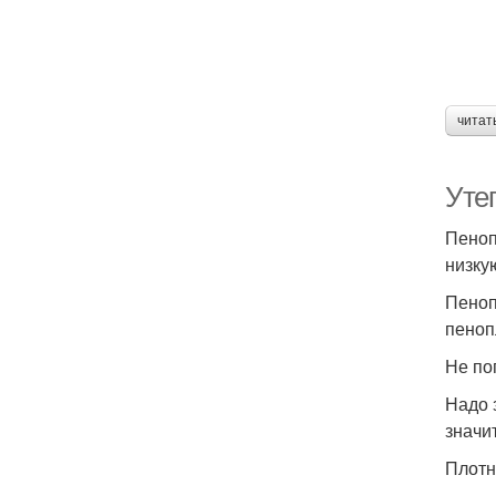
читат
Уте
Пеноп
низку
Пеноп
пеноп
Не по
Надо 
значи
Плотн