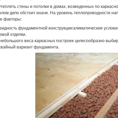
утеплять стены и потолки в домах, возведенных по каркас
полом дело обстоит иначе. На уровень теплопроводности н
е факторы:
видность фундаментной конструкции;климатические услов
товой отделки.
 небольшого веса каркасных построек целесообразно выби
свайный вариант фундамента.