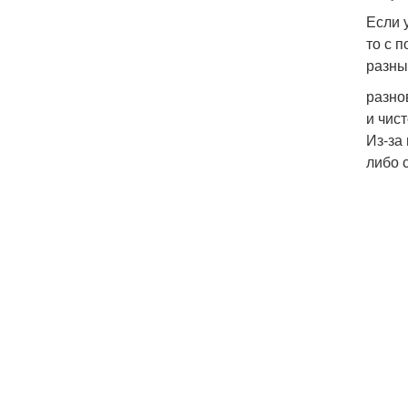
Если 
то с 
разны
разно
и чис
Из-за
либо 