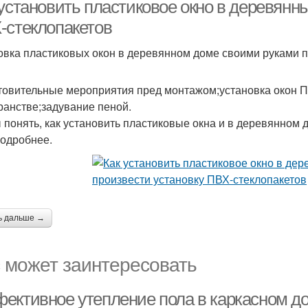
доме
установить пластиковое окно в деревянны
-стеклопакетов
овка пластиковых окон в деревянном доме своими руками п
товительные мероприятия пред монтажом;установка окон П
ранстве;задувание пеной.
 понять, как установить пластиковые окна и в деревянном 
подробнее.
ь дальше →
 может заинтересовать
ективное утепление пола в каркасном до