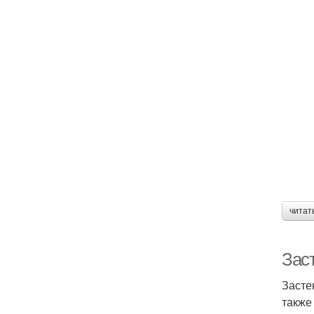
читат
Зас
Засте
также