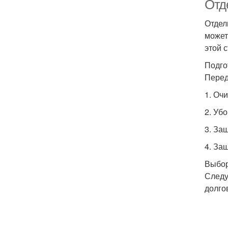
Отд
Отдел
может
этой 
Подго
Перед
1. Оч
2. Уб
3. За
4. За
Выбор
Следу
долго