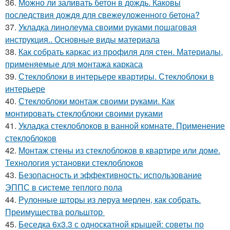
36.
Можно ли заливать бетон в дождь. Каковы
последствия дождя для свежеуложенного бетона?
37.
Укладка линолеума своими руками пошаговая
инструкция.. Основные виды материала
38.
Как собрать каркас из профиля для стен. Материалы,
применяемые для монтажа каркаса
39.
Стеклоблоки в интерьере квартиры. Стеклоблоки в
интерьере
40.
Стеклоблоки монтаж своими руками. Как
монтировать стеклоблоки своими руками
41.
Укладка стеклоблоков в ванной комнате. Применение
стеклоблоков
42.
Монтаж стены из стеклоблоков в квартире или доме.
Технология установки стеклоблоков
43.
Безопасность и эффективность: использование
ЭППС в системе теплого пола
44.
Рулонные шторы из леруа мерлен, как собрать.
Преимущества рольштор
45.
Беседка 6х3.3 с односкатной крышей: советы по