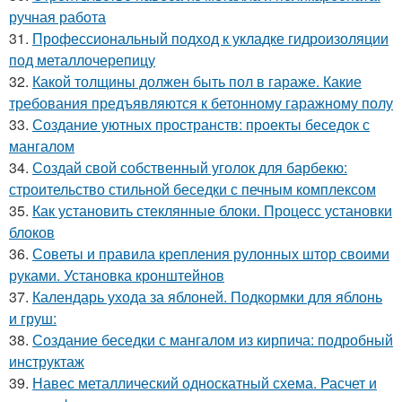
ручная работа
31.
Профессиональный подход к укладке гидроизоляции
под металлочерепицу
32.
Какой толщины должен быть пол в гараже. Какие
требования предъявляются к бетонному гаражному полу
33.
Создание уютных пространств: проекты беседок с
мангалом
34.
Создай свой собственный уголок для барбекю:
строительство стильной беседки с печным комплексом
35.
Как установить стеклянные блоки. Процесс установки
блоков
36.
Советы и правила крепления рулонных штор своими
руками. Установка кронштейнов
37.
Календарь ухода за яблоней. Подкормки для яблонь
и груш:
38.
Создание беседки с мангалом из кирпича: подробный
инструктаж
39.
Навес металлический односкатный схема. Расчет и