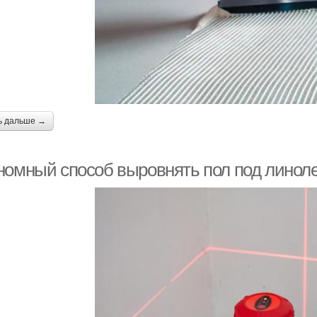
ь дальше →
номный способ выровнять пол под линол