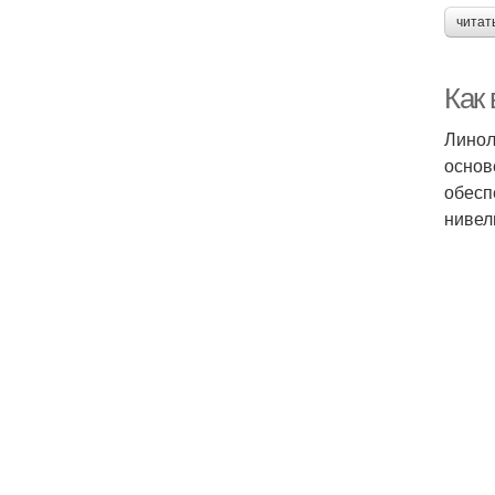
читат
Как
Линол
основ
обесп
нивел