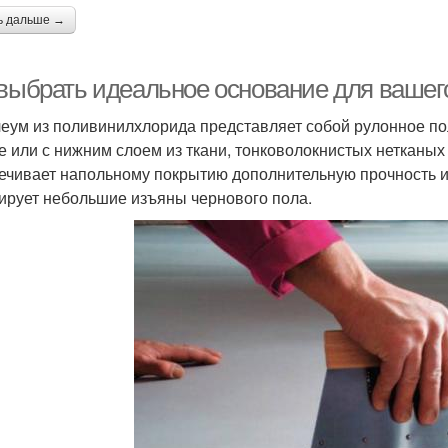
ь дальше →
 выбрать идеальное основание для вашего
еум из поливинилхлорида представляет собой рулонное пол
е или с нижним слоем из ткани, тонковолокнистых нетканых
ечивает напольному покрытию дополнительную прочность и 
ирует небольшие изъяны чернового пола.