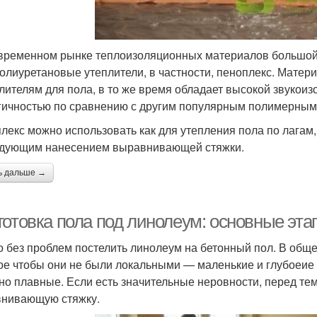
временном рынке теплоизоляционных материалов большой
олиуретановые утеплители, в частности, пеноплекс. Мате
плителям для пола, в то же время обладает высокой звукои
гичностью по сравнению с другим популярным полимерным
лекс можно использовать как для утепления пола по лагам,
дующим нанесением выравнивающей стяжки.
ь дальше →
готовка пола под линолеум: основные эт
 без проблем постелить линолеум на бетонный пол. В обще
ое чтобы они не были локальными — маленькие и глубоеие 
 но плавные. Если есть значительные неровности, перед тем
нивающую стяжку.