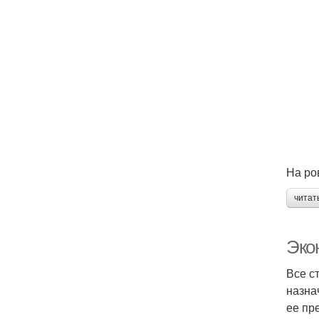
На ро
читат
Эко
Все с
назна
ее пр