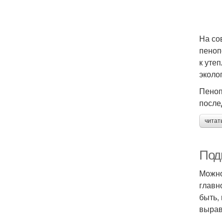
На со
пеноп
к уте
эколо
Пеноп
после
читат
Под
Можно
главн
быть,
вырав