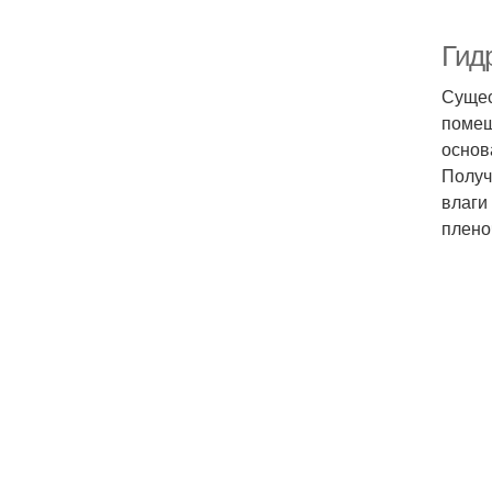
Гид
Сущес
помещ
основ
Получ
влаги
плено