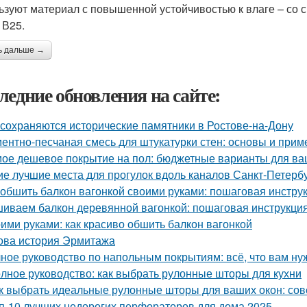
ьзуют материал с повышенной устойчивостью к влаге – со
 В25.
ь дальше →
ледние обновления на сайте:
 сохраняются исторические памятники в Ростове-на-Дону
ентно-песчаная смесь для штукатурки стен: основы и при
ое дешевое покрытие на пол: бюджетные варианты для ва
ие лучшие места для прогулок вдоль каналов Санкт-Петерб
 обшить балкон вагонкой своими руками: пошаговая инстру
иваем балкон деревянной вагонкой: пошаговая инструкци
ими руками: как красиво обшить балкон вагонкой
ова история Эрмитажа
ное руководство по напольным покрытиям: всё, что вам ну
лное руководство: как выбрать рулонные шторы для кухни
к выбрать идеальные рулонные шторы для ваших окон: сов
п-10 лучших недорогих перфораторов для дома 2025