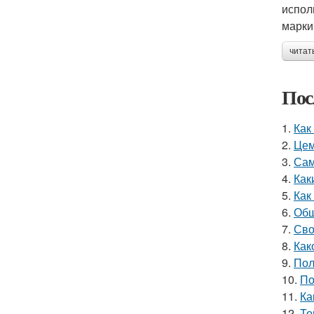
испол
марки
читат
Пос
1.
Как
2.
Цем
3.
Сам
4.
Как
5.
Как
6.
Обш
7.
Сво
8.
Как
9.
Пол
10.
По
11.
Ка
12.
То