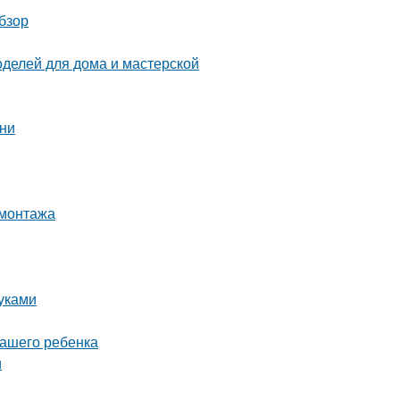
бзор
оделей для дома и мастерской
ени
 монтажа
руками
вашего ребенка
и