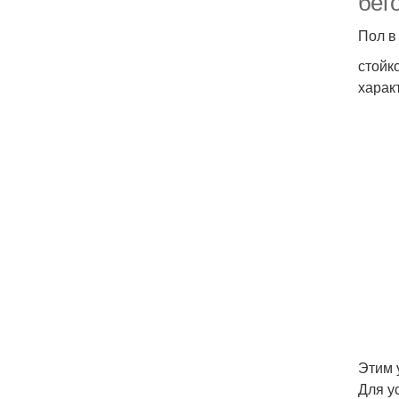
бет
Пол в
стойк
харак
Этим 
Для у