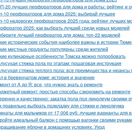
П-20 лучших перфораторов для дома и работы: рейтинг и о
п-10 перфораторов для дома 2025: выбирай лучшее
п-10 недорогих перфораторов 2025 года: рейтинг лучших м
рфоратор 2025: как выбрать лучший среди новых моделей
берите лучший перфоратор для дома: топ-22 моделей
кие исторические события наиболее важны в истории Тюм
кие местные продукты популярны среди жителей
кие кулинарные особенности Томска можно попробовать
лусухая стяжка пола по этапам: пошаговая инструкция
лусухая стяжка теплого пола: все преимущества и нюансы
л в бревенчатом доме: история и значение
монт от А до Я: все, что нужно знать о ремонте
джетный ремонт: простые способы сэкономить на ремонте
еренно и качественно: закатка пола под линолеум своими 
к правильно выбрать подкладку для стяжки и линолеума
мнаты для мальчиков от 17 006 руб: лучшие варианты для 
ройте идеальный балкон с помощью вагонки своими рукам
ращивание яблони в домашних условиях. Уход