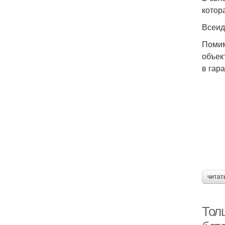
котор
Всеид
Помим
объек
в гар
читат
Толщ