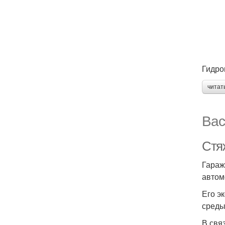
Гидро
читат
Вас
Стяж
Гараж
автом
Его э
среды
В свя