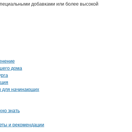
 специальными добавками или более высокой
менение
шего дома
урга
кция
я для начинающих
жно знать
еты и рекомендации