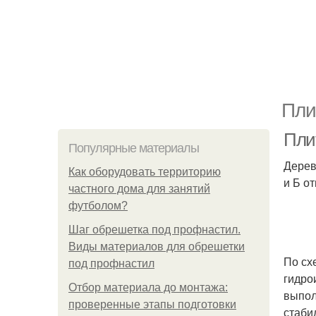
Пли
Пли
Популярные материалы
Дерев
Как оборудовать территорию
и Б о
частного дома для занятий
футболом?
Шаг обрешетка под профнастил.
Виды материалов для обрешетки
По сх
под профнастил
гидро
Отбор материала до монтажа:
выпол
проверенные этапы подготовки
стаби