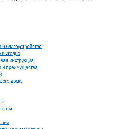
 и благоустройстве
о выгодно
овая инструкция
и и преимущества
м
шего дома
вы
вестны
ении