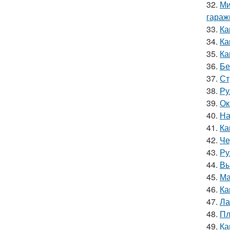
32.
Ми
гараж
33.
Ка
34.
Ка
35.
Ка
36.
Бе
37.
Ст
38.
Ру
39.
Ок
40.
На
41.
Ка
42.
Че
43.
Ру
44.
Вы
45.
Ма
46.
Ка
47.
Ла
48.
Пл
49.
Ка