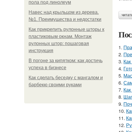
пола под линолеум
Навес над крыльцом из дерева.
читат
№1. Преимущества и недостатки
Как прикрепить рулонные шторы к
Пос
пластиковым окнам. Монтаж
рулонных штор: пошаговая
1.
Пра
инструкция
2.
Пре
В погоне за кипятком: как достичь
3.
Как
успеха в бизнесе
4.
Гот
5.
Мас
Как сделать беседку с мангалом и
6.
Сам
барбекю своими руками
7.
Как
8.
Шаг
9.
Поч
10.
Ка
11.
Ка
12.
Ру