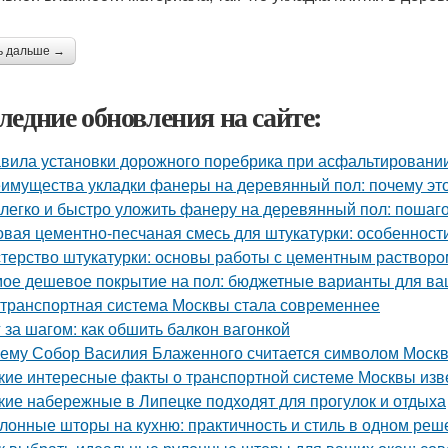
ь дальше →
ледние обновления на сайте:
вила установки дорожного поребрика при асфальтировании
имущества укладки фанеры на деревянный пол: почему эт
 легко и быстро уложить фанеру на деревянный пол: пошаг
овая цементно-песчаная смесь для штукатурки: особенност
терство штукатурки: основы работы с цементным растворо
ое дешевое покрытие на пол: бюджетные варианты для ва
 транспортная система Москвы стала современнее
 за шагом: как обшить балкон вагонкой
ему Собор Василия Блаженного считается символом Моск
кие интересные факты о транспортной системе Москвы из
кие набережные в Липецке подходят для прогулок и отдыха
лонные шторы на кухню: практичность и стиль в одном реш