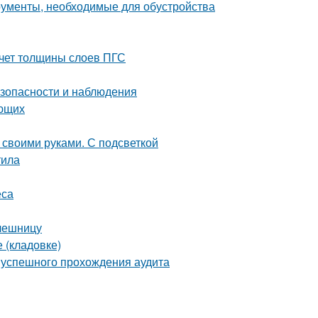
рументы, необходимые для обустройства
счет толщины слоев ПГС
езопасности и наблюдения
ающих
 своими руками. С подсветкой
тила
еса
олешницу
 (кладовке)
я успешного прохождения аудита