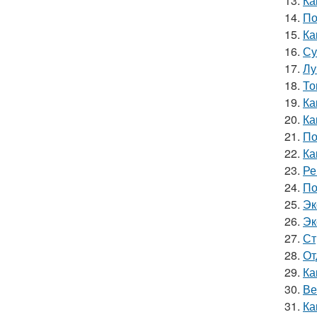
13.
Ка
14.
По
15.
Ка
16.
Су
17.
Лу
18.
То
19.
Ка
20.
Ка
21.
По
22.
Ка
23.
Ре
24.
По
25.
Эк
26.
Эк
27.
Ст
28.
От
29.
Ка
30.
Ве
31.
Ка