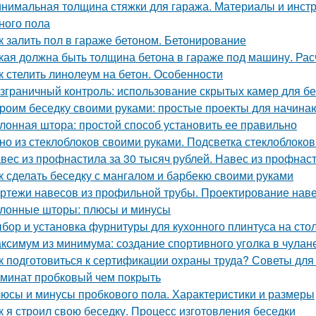
нимальная толщина стяжки для гаража. Материалы и инст
ного пола
к залить пол в гараже бетоном. Бетонирование
кая должна быть толщина бетона в гараже под машину. Ра
к стелить линолеум на бетон. Особенности
зграничный контроль: использование скрытых камер для б
роим беседку своими руками: простые проекты для начин
лонная штора: простой способ установить ее правильно
но из стеклоблоков своими руками. Подсветка стеклоблоков
вес из профнастила за 30 тысяч рублей. Навес из профнас
к сделать беседку с мангалом и барбекю своими руками
ртежи навесов из профильной трубы. Проектирование нав
лонные шторы: плюсы и минусы
бор и установка фурнитуры для кухонного плинтуса на ст
ксимум из минимума: создание спортивного уголка в чулане
к подготовиться к сертификации охраны труда? Советы дл
минат пробковый чем покрыть
юсы и минусы пробкового пола. Характеристики и размеры
к я строил свою беседку. Процесс изготовления беседки