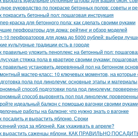
к выбрать идеальные рулонные шторы для ваших окон: сов
лное руководство по покраске бетонных полов: советы и р
к покрасить бетонный пол: пошаговая инструкция
пер-краска для бетонного пола: как сделать своими руками
чшие перфораторы для дома: рейтинг и обзор моделей
п-10 перфораторов для дома до 5000 рублей: выбери лучш
кие культурные традиции есть в городе
к правильно уложить пеноплекс на бетонный пол: пошагова
лусухая стяжка пола в квартире своими руками: пошаговая
к правильно установить деревянный пол на бетонном осно
монтный мастер-класс: 10 ключевых моментов, на которые 
дготовка пола под линолеум: основные этапы и материалы
ономный способ подготовки пола под линолеум: проверен
ономный способ выровнять пол под линолеум: проверенны
ройте идеальный балкон с помощью вагонки своими рукам
делочные работы на балконе: что нужно знать о вагонке
к посадить и вырастить яблоню. Сроки
сенний уход за яблоней. Как ухаживать в апреле?
к вырастить саженцы яблони. КАК ПРАВИЛЬНО ПОСАД