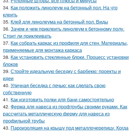
33.
Рулонные шторы: все плюсы и минусы
34.
Как положить линолеум на бетонный пол. На что
клеить
35.
Клей для линолеума на бетонный пол. Виды
36.
Зачем и чем приклеить линолеум к бетонному полу.
Стоит ли приклеивать
37.
Как собрать каркас из профиля для стен. Материалы,
применяемые для монтажа каркаса
38.
Как установить стеклянные блоки. Процесс установки
блоков
39.
Стройте идеальную беседку с барбекю: проекты и
идеи
40.
Уличная беседка с печью: как сделать свою
собственную
41.
Как изготовить полки для бани самостоятельно
42.
Ферма для навеса из профтрубы своими руками. Как
рассчитать металлическую ферму для навеса из
профильной трубы
43.
Пароизоляция на крышу под металлочерепицу. Когда