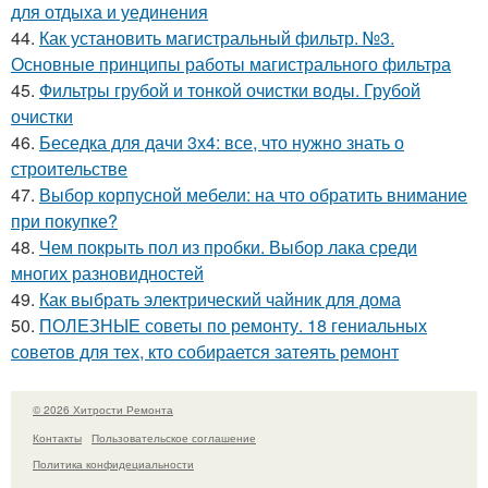
для отдыха и уединения
44.
Как установить магистральный фильтр. №3.
Основные принципы работы магистрального фильтра
45.
Фильтры грубой и тонкой очистки воды. Грубой
очистки
46.
Беседка для дачи 3х4: все, что нужно знать о
строительстве
47.
Выбор корпусной мебели: на что обратить внимание
при покупке?
48.
Чем покрыть пол из пробки. Выбор лака среди
многих разновидностей
49.
Как выбрать электрический чайник для дома
50.
ПОЛЕЗНЫЕ советы по ремонту. 18 гениальных
советов для тех, кто собирается затеять ремонт
© 2026 Хитрости Ремонта
Контакты
Пользовательское соглашение
Политика конфидециальности