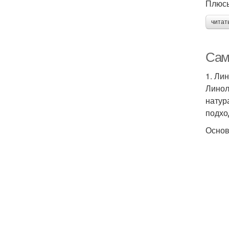
Плюс
читат
Сам
1. Ли
Линол
натур
подхо
Основ