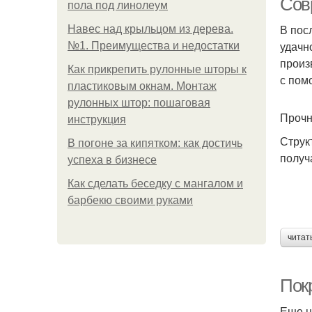
Сов
пола под линолеум
В пос
Навес над крыльцом из дерева.
удачн
№1. Преимущества и недостатки
произ
Как прикрепить рулонные шторы к
с пом
пластиковым окнам. Монтаж
рулонных штор: пошаговая
Прочн
инструкция
Струк
В погоне за кипятком: как достичь
получ
успеха в бизнесе
Как сделать беседку с мангалом и
барбекю своими руками
читат
Пок
Еще н