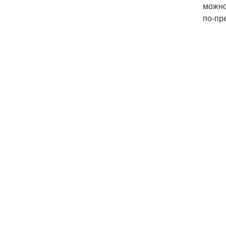
можно
по-пр