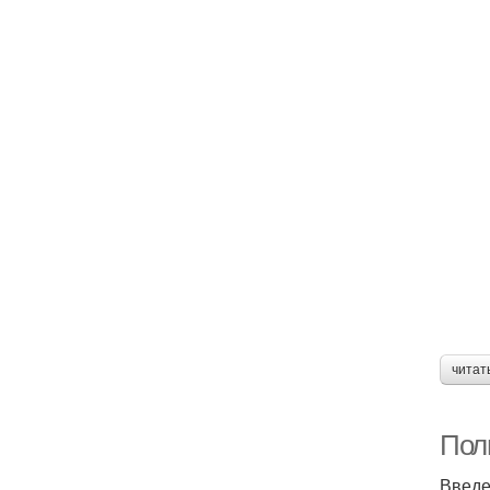
читат
Пол
Введ