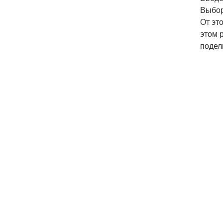
Выбор
От эт
этом 
подел