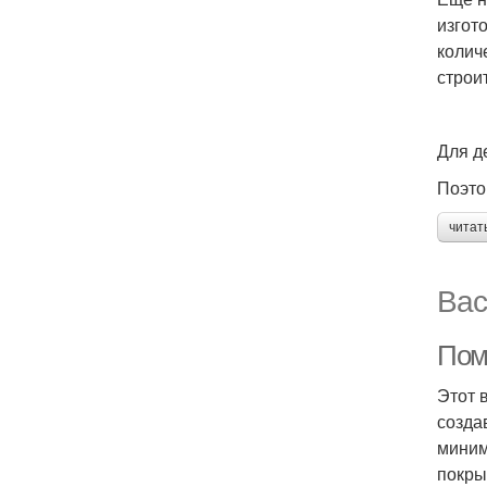
изгот
колич
строи
Для д
Поэто
читат
Вас
Пом
Этот 
созда
миним
покры