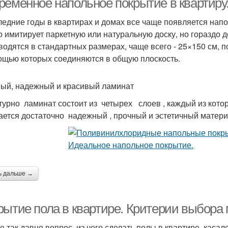
ременное напольное покрытие в квартиру
ледние годы в квартирах и домах все чаще появляется нап
о имитирует паркетную или натуральную доску, но гораздо
водятся в стандартных размерах, чаще всего - 25×150 см, п
ощью которых соединяются в общую плоскость.
ый, надежный и красивый ламинат
турно ламинат состоит из четырех слоев , каждый из котор
ается достаточно надежный , прочный и эстетичный матери
ь дальше →
рытие пола в квартире. Критерии выбора
е так давно вопрос, из чего сделать полы в квартире, каса