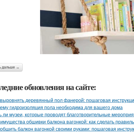
ь дальше →
ледние обновления на сайте:
 выровнять деревянный пол фанерой: пошаговая инструкц
ему гидроизоляция пола необходима для вашего дома
ь ли музеи, которые проводят благотворительные мероприя
имущества обшивки балкона вагонкой: как сделать правил
 обшить балкон вагонкой своими руками: пошаговая инстру