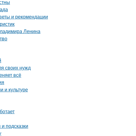
стны
рада
веты и рекомендации
ристик
Владимира Ленина
тво
й
ля своих нужд
еняет всё
ия
и и культуре
ботает
 и подсказки
у