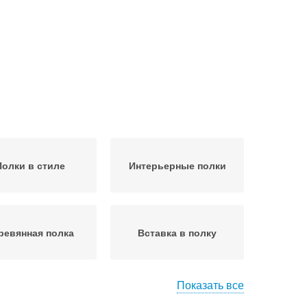
Полки в стиле
Интерьерные полки
ревянная полка
Вставка в полку
Показать все
двесная полка
Крепления для полки