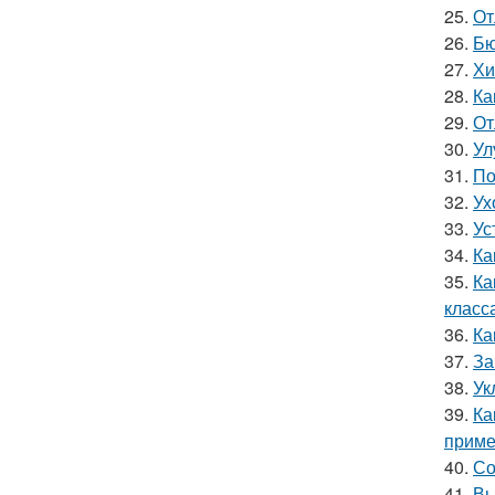
25.
От
26.
Бю
27.
Хи
28.
Ка
29.
От
30.
Ул
31.
По
32.
Ух
33.
Ус
34.
Ка
35.
Ка
класс
36.
Ка
37.
За
38.
Ук
39.
Ка
приме
40.
Со
41.
Вы