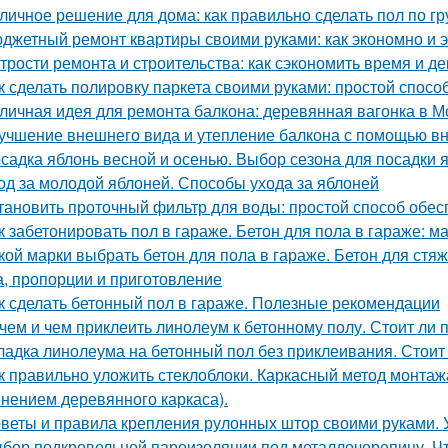
личное решение для дома: как правильно сделать пол по гр
джетный ремонт квартиры своими руками: как экономно и 
трости ремонта и строительства: как сэкономить время и де
к сделать полировку паркета своими руками: простой спосо
личная идея для ремонта балкона: деревянная вагонка в М
учшение внешнего вида и утепление балкона с помощью в
садка яблонь весной и осенью. Выбор сезона для посадки 
од за молодой яблоней. Способы ухода за яблоней
тановить проточный фильтр для воды: простой способ обес
к забетонировать пол в гараже. Бетон для пола в гараже: м
кой марки выбрать бетон для пола в гараже. Бетон для стя
а, пропорции и приготовление
к сделать бетонный пол в гараже. Полезные рекомендации
чем и чем приклеить линолеум к бетонному полу. Стоит ли 
ладка линолеума на бетонный пол без приклеивания. Стоит
к правильно уложить стеклоблоки. Каркасный метод монтажа
нением деревянного каркаса).
веты и правила крепления рулонных штор своими руками. 
бор подкровельной пароизоляции под металлочерепицу. Ч