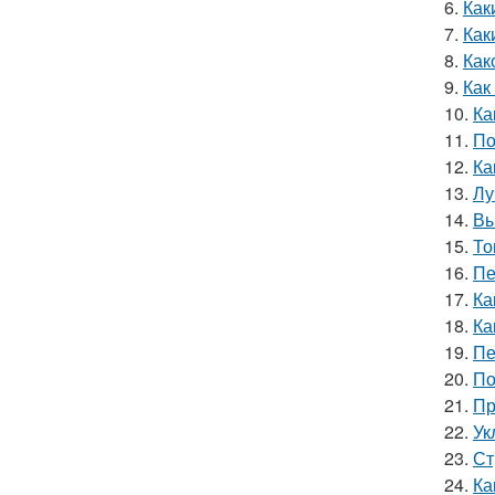
6.
Как
7.
Как
8.
Как
9.
Как
10.
Ка
11.
По
12.
Ка
13.
Лу
14.
Вы
15.
То
16.
Пе
17.
Ка
18.
Ка
19.
Пе
20.
По
21.
Пр
22.
Ук
23.
Ст
24.
Ка