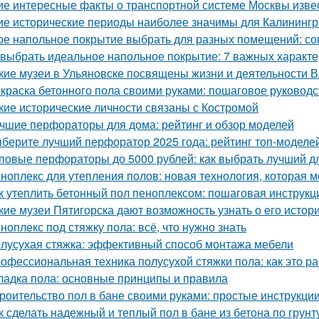
ие интересные факты о транспортной системе Москвы изве
ие исторические периоды наиболее значимы для Калининг
ое напольное покрытие выбрать для разных помещений: со
 выбрать идеальное напольное покрытие: 7 важных характе
кие музеи в Ульяновске посвящены жизни и деятельности 
краска бетонного пола своими руками: пошаговое руководс
кие исторические личности связаны с Костромой
чшие перфораторы для дома: рейтинг и обзор моделей
берите лучший перфоратор 2025 года: рейтинг топ-моделе
повые перфораторы до 5000 рублей: как выбрать лучший д
ноплекс для утепления полов: новая технология, которая м
к утеплить бетонный пол пеноплексом: пошаговая инструкц
кие музеи Пятигорска дают возможность узнать о его истори
ноплекс под стяжку пола: всё, что нужно знать
лусухая стяжка: эффективный способ монтажа мебели
офессиональная техника полусухой стяжки пола: как это ра
ладка пола: основные принципы и правила
роительство пол в бане своими руками: простые инструкции
к сделать надежный и теплый пол в бане из бетона по грунт