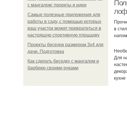
Пол
с мангалом: проекты и идеи
лоф
Самые полезные приложения для
Прочн
работы в саду, с помощью которых
в сти
ваш участок может превратиться в
напом
настоящую спортивную площадку
Проекты беседок размером 3х4 для
Необх
дачи. Подготовка
Для н
Как сделать беседку с мангалом и
насте
барбекю своими руками
декор
кухне