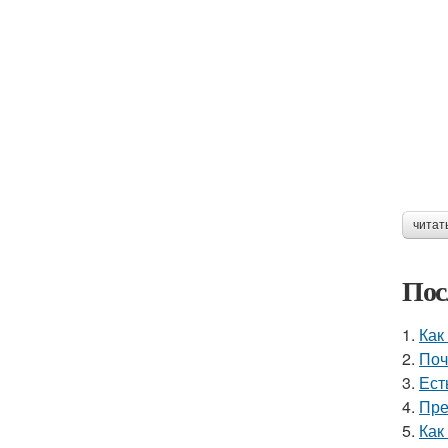
читат
Пос
1.
Как
2.
Поч
3.
Ест
4.
Пре
5.
Как