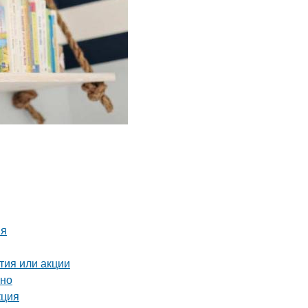
ия
тия или акции
ьно
кция