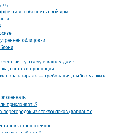
унту
эффективно обновить свой дом
ньги
б
оскве
нутренней облицовки
яблони
печить чистую воду в вашем доме
арка, состав и пропорции
жки пола в гараже — требования, выбор марки и
приклеивать
 ли приклеивать?
 перегородок из стеклоблоков (вариант с
Установка кронштейнов
то лучше выбрать?