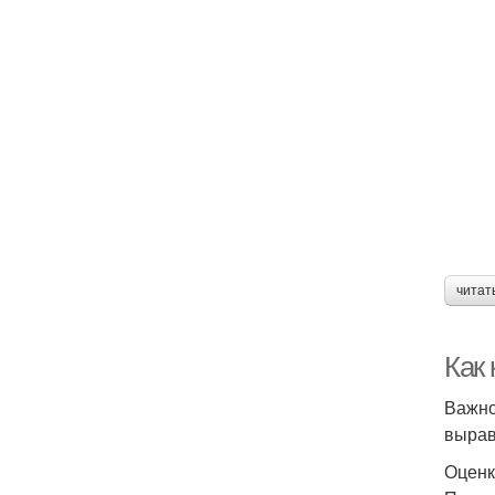
читат
Как
Важно
вырав
Оценк