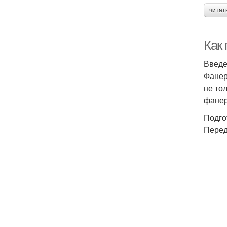
читат
Как
Введ
Фанер
не то
фанер
Подго
Перед