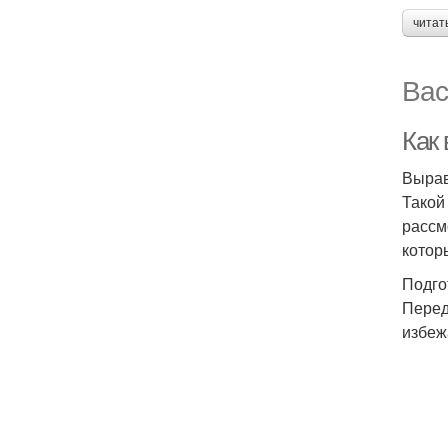
читат
Вас
Как
Вырав
Такой
рассм
котор
Подго
Перед
избеж