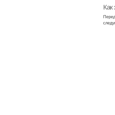
Как
Перед
следу