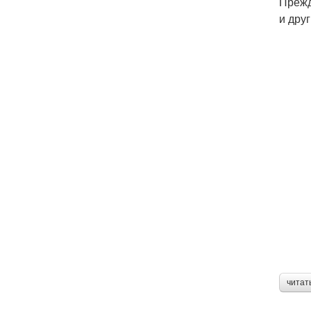
Прежд
и дру
читат