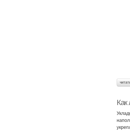
читат
Как
Уклад
напол
укреп