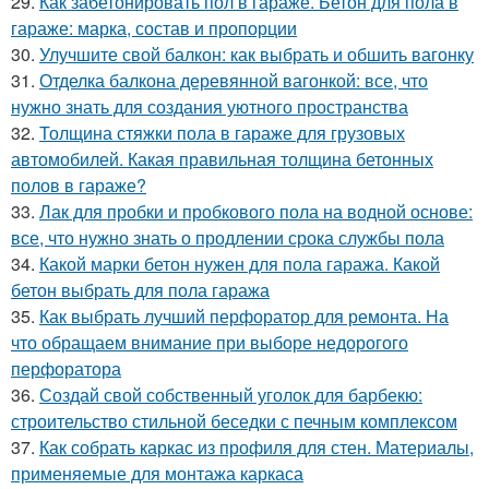
29.
Как забетонировать пол в гараже. Бетон для пола в
гараже: марка, состав и пропорции
30.
Улучшите свой балкон: как выбрать и обшить вагонку
31.
Отделка балкона деревянной вагонкой: все, что
нужно знать для создания уютного пространства
32.
Толщина стяжки пола в гараже для грузовых
автомобилей. Какая правильная толщина бетонных
полов в гараже?
33.
Лак для пробки и пробкового пола на водной основе:
все, что нужно знать о продлении срока службы пола
34.
Какой марки бетон нужен для пола гаража. Какой
бетон выбрать для пола гаража
35.
Как выбрать лучший перфоратор для ремонта. На
что обращаем внимание при выборе недорогого
перфоратора
36.
Создай свой собственный уголок для барбекю:
строительство стильной беседки с печным комплексом
37.
Как собрать каркас из профиля для стен. Материалы,
применяемые для монтажа каркаса