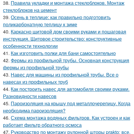
38.
Правила укладки и монтажа стеклоблоков. Монтаж
стеклоблоков на цемент
39.
Осень в теплице: как правильно подготовить
поликарбонатную теплицу к зиме
40.
Каркасно щитовой дом своими руками и пошаговая
инструкция. Щитовое строительство: конструктивные
особенности технологии
41.
Как изготовить полки для бани самостоятельно
42.
Фермы из профильной трубы. Основная конструкция
фермы из профильной трубы
43.
Навес для машины из профильной трубы. Все о
навесах из профильных труб
44.
Как построить навес для автомобиля своими руками.
Разновидности навесов
45.
Пароизоляция на крышу под металлочерепицу. Когда
необходима пароизоляция?
46.
Схема монтажа водяных фильтров. Как устроен и как
работает фильтр обратного осмоса
47.
Руководство по монтажу рулонной шторы prakto: все,