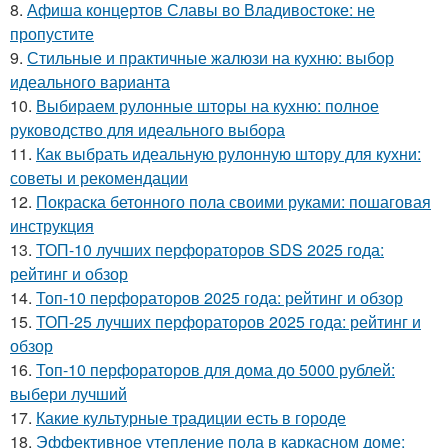
8.
Афиша концертов Славы во Владивостоке: не
пропустите
9.
Стильные и практичные жалюзи на кухню: выбор
идеального варианта
10.
Выбираем рулонные шторы на кухню: полное
руководство для идеального выбора
11.
Как выбрать идеальную рулонную штору для кухни:
советы и рекомендации
12.
Покраска бетонного пола своими руками: пошаговая
инструкция
13.
ТОП-10 лучших перфораторов SDS 2025 года:
рейтинг и обзор
14.
Топ-10 перфораторов 2025 года: рейтинг и обзор
15.
ТОП-25 лучших перфораторов 2025 года: рейтинг и
обзор
16.
Топ-10 перфораторов для дома до 5000 рублей:
выбери лучший
17.
Какие культурные традиции есть в городе
18.
Эффективное утепление пола в каркасном доме: