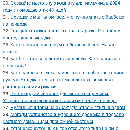
30.
Создайте идеальную комнату для мальчика в 2024
году с помощью этих 49 идей
31.
Беседки с мангалом: все, что нужно знать о барбекю
на природе
32.
Толщина стяжки теплого пола в гараже. Поэтапная
инструкция по укладке
33.
Как положить линолеум на бетонный пол. На что
клеить
34.
Как без стяжки положить линолеум. Как правильно
положить?
35.
Как правильно сделать монтаж стеклоблоков своими
руками. Укладка стены из стеклоблоков с помощью
раствора своими руками
36.
Вентилируемый конек для металлочерепицы.
Устройство вентиляции кровли из металлочерепицы
37.
Рулонные шторы на окнах: удобство и стиль в одном
38.
Методы устройства внутреннего дренажа в подвале
частного дома. Виды дренажной системы
39.
Установка рулонных штор открытого типа на окно