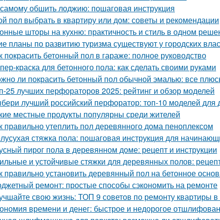
 самому обшить лоджию: пошаговая инструкция
ой пол выбрать в квартиру или дом: советы и рекомендации
онные шторы на кухню: практичность и стиль в одном реше
ие планы по развитию туризма существуют у городских вла
к покрасить бетонный пол в гараже: полное руководство
пер-краска для бетонного пола: как сделать своими руками
жно ли покрасить бетонный пол обычной эмалью: все плюс
п-25 лучших перфораторов 2025: рейтинг и обзор моделей
бери лучший российский перфоратор: топ-10 моделей для 
кие местные продукты популярны среди жителей
к правильно утеплить пол деревянного дома пеноплексом
лусухая стяжка пола: пошаговая инструкция для начинающ
усный пирог пола в деревянном доме: рецепт и инструкции
ильные и устойчивые стяжки для деревянных полов: рецеп
к правильно установить деревянный пол на бетонное осно
джетный ремонт: простые способы сэкономить на ремонте
учшайте свою жизнь: ТОП 9 советов по ремонту квартиры в
ономия времени и денег: быстрое и недорогое отшлифован