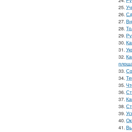
24.
Ру
25.
Уч
26.
Сд
27.
Вн
28.
То
29.
Ру
30.
Ка
31.
Ую
32.
Ка
площа
33.
Со
34.
Те
35.
Чт
36.
Ст
37.
Ка
38.
Ст
39.
Ус
40.
Ок
41.
Вы