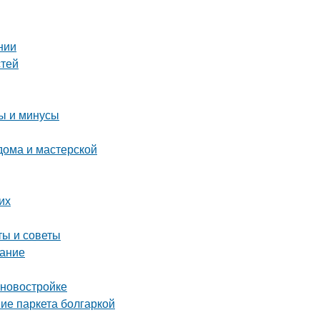
нии
стей
ы и минусы
дома и мастерской
их
ты и советы
вание
 новостройке
ие паркета болгаркой