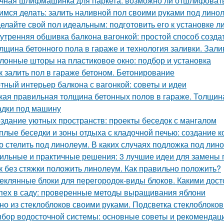
чная шлифмашинка для паркета: возможно ли отшлифоват
имся делать: залить наливной пол своими руками под лино
елайте свой пол идеальным: подготовить его к установке 
утренняя обшивка балкона вагонкой: простой способ созда
лщина бетонного пола в гараже и технология заливки. Зали
лонные шторы на пластиковое окно: подбор и установка
к залить пол в гараже бетоном. Бетонирование
тный интерьер балкона с вагонкой: советы и идеи
кая правильная толщина бетонных полов в гараже. Толщина
дки под машину
здание уютных пространств: проекты беседок с мангалом
плые беседки и зоны отдыха с кладочной печью: создание
о стелить под линолеум. В каких случаях подложка под лин
ильные и практичные решения: 3 лучшие идеи для замены 
к без стяжки положить линолеум. Как правильно положить?
еклянные блоки для перегородок-виды блоков. Какими дос
пех в саду: проверенные методы выращивания яблони
но из стеклоблоков своими руками. Подсветка стеклоблоков
бор водосточной системы: основные советы и рекомендац