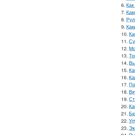
6.
Как
7.
Как
8.
Рул
9.
Как
10.
Ка
11.
Су
12.
Мо
13.
То
14.
Вы
15.
Ка
16.
Ка
17.
По
18.
Вк
19.
Ст
20.
Ка
21.
Бю
22.
Ул
23.
Эк