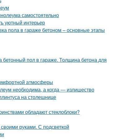
ь
леум
линолеума самостоятельно
ть уютный интерьер
вка пола в гараже бетоном – основные этапы
 бетонный пол в гараже. Толщина бетона для
 комфортной атмосферы
олеум необходима, а когда — излишество
плинтуса на столешнице
тоинствами обладают стеклоблоки?
 своими руками. С подсветкой
ии