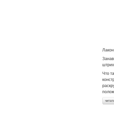
Лакон
Занав
штрих
Что т
конст
раскр
полож
читат