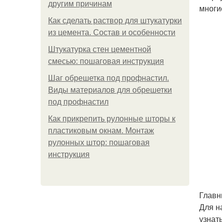
другим причинам
многи
Как сделать раствор для штукатурки
из цемента. Состав и особенности
Штукатурка стен цементной
смесью: пошаговая инструкция
Шаг обрешетка под профнастил.
Виды материалов для обрешетки
под профнастил
Как прикрепить рулонные шторы к
пластиковым окнам. Монтаж
рулонных штор: пошаговая
инструкция
Главн
Для н
узнат