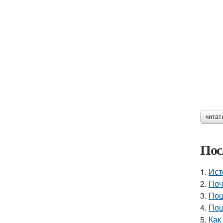
читат
Пос
1.
Ист
2.
Поч
3.
Пош
4.
Пош
5.
Как