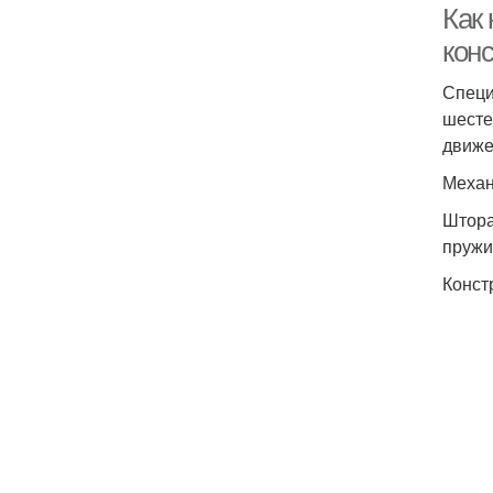
Как
конс
Специ
шесте
движе
Механ
Штора
пружи
Конст