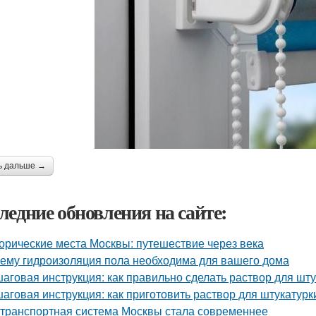
ь дальше →
ледние обновления на сайте:
орические места Москвы: путешествие через века
ему гидроизоляция пола необходима для вашего дома
аговая инструкция: как правильно сделать раствор для шту
аговая инструкция: как приготовить раствор для штукатурк
 транспортная система Москвы стала современнее