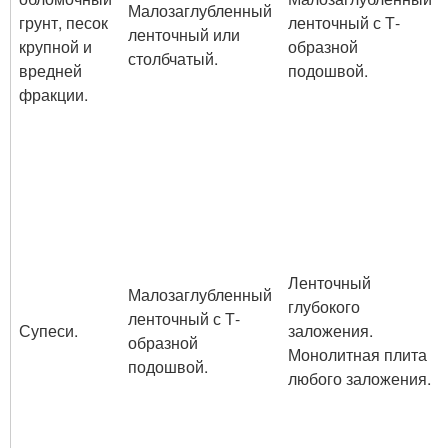
Малозаглубленный
грунт, песок
ленточный с Т-
ленточный или
крупной и
образной
столбчатый.
вредней
подошвой.
фракции.
Ленточный
Малозаглубленный
глубокого
ленточный с Т-
Супеси.
заложения.
образной
Монолитная плита
подошвой.
любого заложения.