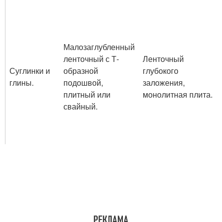
Малозаглубленный
ленточный с Т-
Ленточный
Суглинки и
образной
глубокого
глины.
подошвой,
заложения,
плитный или
монолитная плита.
свайный.