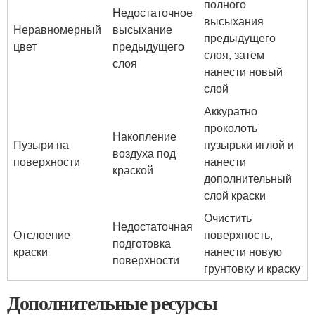
полного
Недостаточное
высыхания
Неравномерный
высыхание
предыдущего
цвет
предыдущего
слоя, затем
слоя
нанести новый
слой
Аккуратно
проколоть
Накопление
Пузыри на
пузырьки иглой и
воздуха под
поверхности
нанести
краской
дополнительный
слой краски
Очистить
Недостаточная
Отслоение
поверхность,
подготовка
краски
нанести новую
поверхности
грунтовку и краску
Дополнительные ресурсы