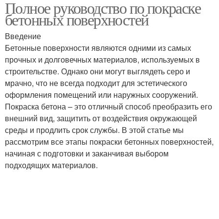
Полное руководство по покраске
Поверхность перед
Поверхность на улице
бетонных поверхностей
покраской
Введение
Бетонные поверхности являются одними из самых
Цветы для бетонной
Краски на акриловой
прочных и долговечных материалов, используемых в
поверхности
основе
строительстве. Однако они могут выглядеть серо и
мрачно, что не всегда подходит для эстетического
оформления помещений или наружных сооружений.
Покраска бетона – это отличный способ преобразить его
Поверхности перед
внешний вид, защитить от воздействия окружающей
новой покраской
среды и продлить срок службы. В этой статье мы
рассмотрим все этапы покраски бетонных поверхностей,
начиная с подготовки и заканчивая выбором
подходящих материалов.