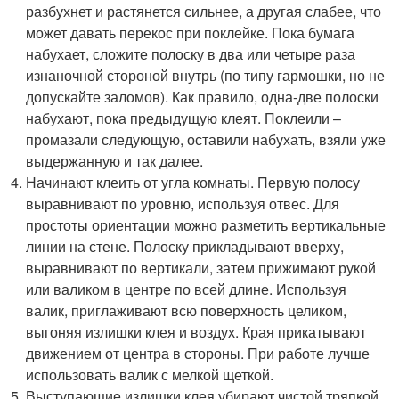
разбухнет и растянется сильнее, а другая слабее, что
может давать перекос при поклейке. Пока бумага
набухает, сложите полоску в два или четыре раза
изнаночной стороной внутрь (по типу гармошки, но не
допускайте заломов). Как правило, одна-две полоски
набухают, пока предыдущую клеят. Поклеили –
промазали следующую, оставили набухать, взяли уже
выдержанную и так далее.
Начинают клеить от угла комнаты. Первую полосу
выравнивают по уровню, используя отвес. Для
простоты ориентации можно разметить вертикальные
линии на стене. Полоску прикладывают вверху,
выравнивают по вертикали, затем прижимают рукой
или валиком в центре по всей длине. Используя
валик, приглаживают всю поверхность целиком,
выгоняя излишки клея и воздух. Края прикатывают
движением от центра в стороны. При работе лучше
использовать валик с мелкой щеткой.
Выступающие излишки клея убирают чистой тряпкой.