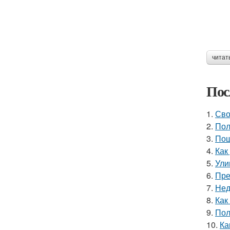
читат
Пос
1.
Сво
2.
Пол
3.
Пош
4.
Как
5.
Ули
6.
Пре
7.
Нед
8.
Как
9.
Пол
10.
Ка