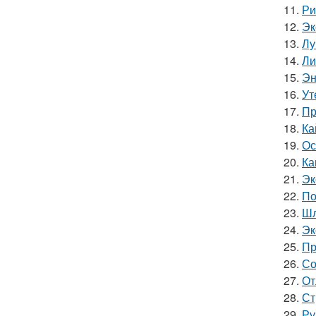
11.
Ри
12.
Эк
13.
Лу
14.
Ли
15.
Эн
16.
Ут
17.
Пр
18.
Ка
19.
Ос
20.
Ка
21.
Эк
22.
По
23.
Шл
24.
Эк
25.
Пр
26.
Со
27.
От
28.
Ст
29.
Ру