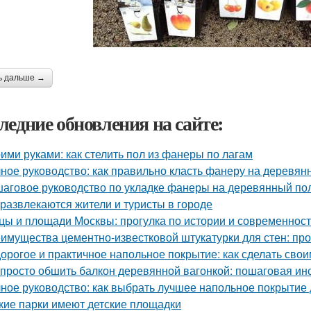
ь дальше →
ледние обновления на сайте:
ими руками: как стелить пол из фанеры по лагам
ное руководство: как правильно класть фанеру на деревян
аговое руководство по укладке фанеры на деревянный пол
 развлекаются жители и туристы в городе
цы и площади Москвы: прогулка по истории и современност
имущества цементно-известковой штукатурки для стен: про
орогое и практичное напольное покрытие: как сделать сво
 просто обшить балкон деревянной вагонкой: пошаговая ин
ное руководство: как выбрать лучшее напольное покрытие
кие парки имеют детские площадки