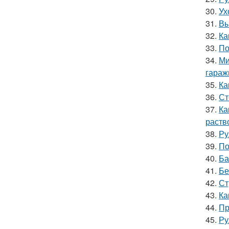
30.
Ух
31.
Вы
32.
Ка
33.
По
34.
Ми
гараж
35.
Ка
36.
Ст
37.
Ка
раств
38.
Ру
39.
По
40.
Ба
41.
Бе
42.
Ст
43.
Ка
44.
Пр
45.
Ру