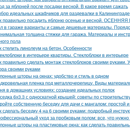
од за яблоней после посадки весной. В какое время сажать
бор идеальных шкафчиков для раздевалки в Калининграде
к правильно посадить яблоню осенью и весной. ОСЕНН
л в гараже варианты и самые дешевые материалы. Порядок
нимальная толщина стяжки для гаража. Материалы и инст
ного пола
к стелить линолеум на бетон. Особенности
еклоблоки в интерьере квартиры. Стеклоблоки в интерьере
к правильно сделать монтаж стеклоблоков своими руками. 
ора своими руками
лонные шторы на окнах: удобство и стиль в одном
дкровельная пленка под металлочерепицу. Виды материал
ня в домашних условиях: создание идеальных полок
седка 6х3.3 с односкатной крышей: советы по строительств
ройте собственную беседку для дачи с мангалом: простой 
к сделать беседку 4 на 6 своими руками: подробный инстру
офессиональный уход за пробковым полом: все, что нужно 
лонные шторы на пластиковые окна: как сделать правильн