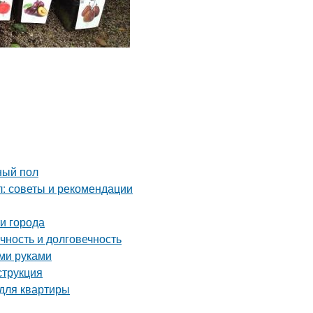
ный пол
: советы и рекомендации
и города
чность и долговечность
ими руками
струкция
 для квартиры