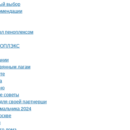
ный выбор
комендации
ол пеноплексом
ЕНОПЛЭКС
ании
евянным лагам
ете
а
но
е советы
 для своей партнерши
 мальчика 2024
оскве
и
го дома