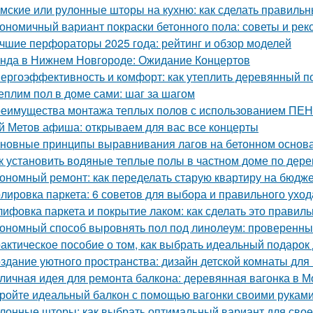
мские или рулонные шторы на кухню: как сделать правиль
ономичный вариант покраски бетонного пола: советы и ре
чшие перфораторы 2025 года: рейтинг и обзор моделей
нда в Нижнем Новгороде: Ожидание Концертов
ергоэффективность и комфорт: как утеплить деревянный п
еплим пол в доме сами: шаг за шагом
еимущества монтажа теплых полов с использованием П
й Метов афиша: открываем для вас все концерты
новные принципы выравнивания лагов на бетонном основ
к установить водяные теплые полы в частном доме по дер
ономный ремонт: как переделать старую квартиру на бюдж
лировка паркета: 6 советов для выбора и правильного уход
ифовка паркета и покрытие лаком: как сделать это правиль
ономный способ выровнять пол под линолеум: проверенны
актическое пособие о том, как выбрать идеальный подарок
здание уютного пространства: дизайн детской комнаты для
личная идея для ремонта балкона: деревянная вагонка в М
ройте идеальный балкон с помощью вагонки своими рукам
лонные шторы: как выбрать оптимальный вариант для свое