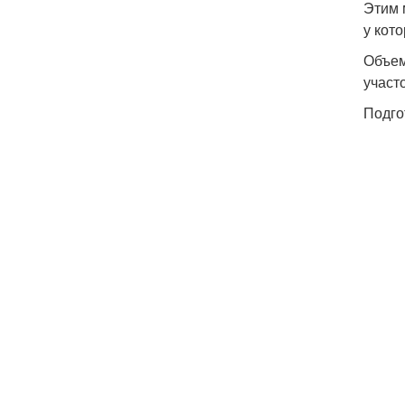
Этим 
у кот
Объем
участ
Подго