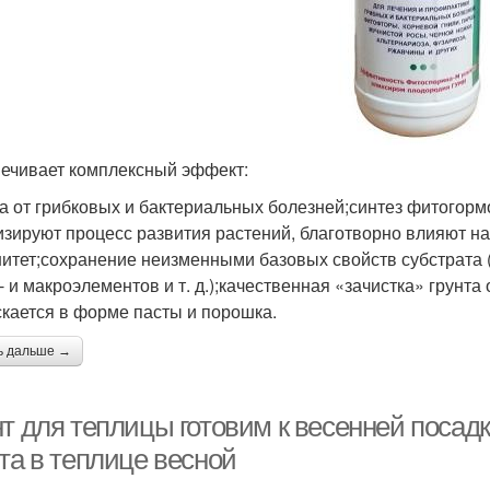
ечивает комплексный эффект:
а от грибковых и бактериальных болезней;синтез фитогорм
изируют процесс развития растений, благотворно влияют н
итет;сохранение неизменными базовых свойств субстрата (
- и макроэлементов и т. д.);качественная «зачистка» грунта
кается в форме пасты и порошка.
ь дальше →
нт для теплицы готовим к весенней посад
та в теплице весной