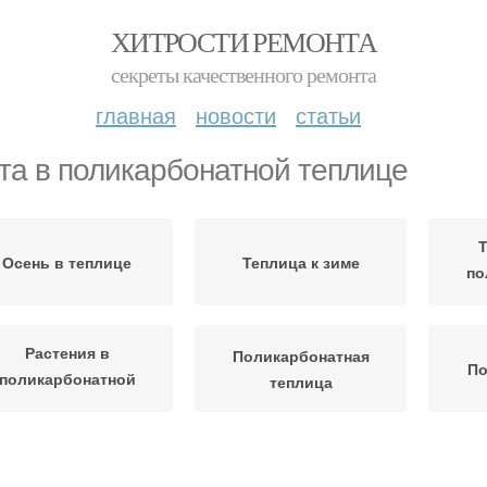
ХИТРОСТИ РЕМОНТА
секреты качественного ремонта
главная
новости
статьи
та в поликарбонатной теплице
Т
Осень в теплице
Теплица к зиме
по
Растения в
Поликарбонатная
По
поликарбонатной
теплица
теплице