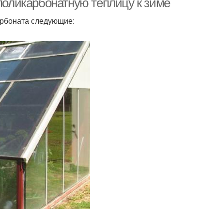
 поликарбонатную теплицу к зиме
арбоната следующие: