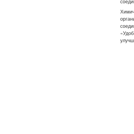
соеди
Химич
орган
соеди
«Удоб
улучш