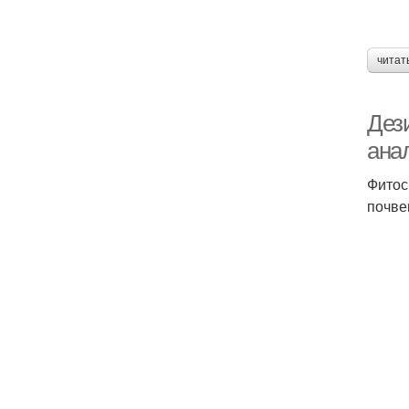
читат
Дез
ана
Фитос
почве