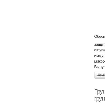
Обесп
защит
актив
иммун
микро
Выпус
читат
Гру
грун