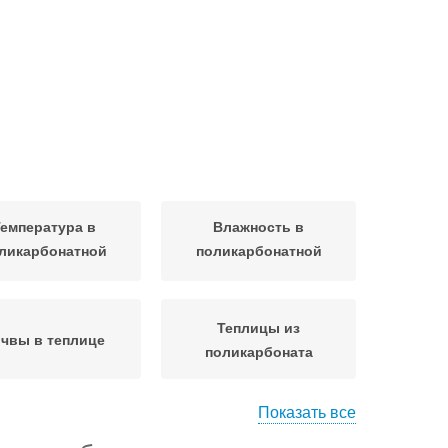
емпература в
Влажность в
ликарбонатной
поликарбонатной
теплице
теплице
Теплицы из
чвы в теплице
поликарбоната
Показать все