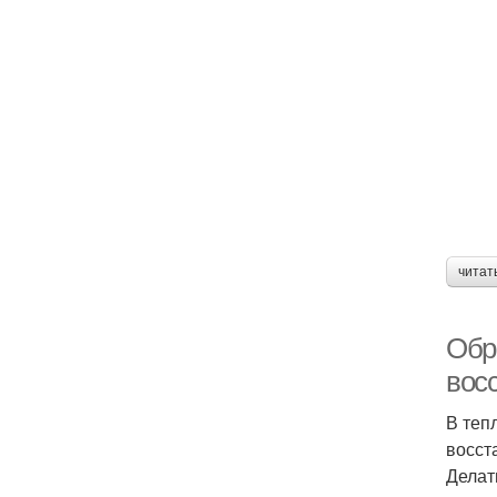
читат
Обр
вос
В теп
восст
Делат